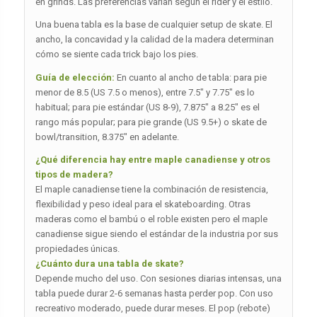
en grinds. Las preferencias varían según el rider y el estilo.
Una buena tabla es la base de cualquier setup de skate. El
ancho, la concavidad y la calidad de la madera determinan
cómo se siente cada trick bajo los pies.
Guía de elección:
En cuanto al ancho de tabla: para pie
menor de 8.5 (US 7.5 o menos), entre 7.5″ y 7.75″ es lo
habitual; para pie estándar (US 8-9), 7.875″ a 8.25″ es el
rango más popular; para pie grande (US 9.5+) o skate de
bowl/transition, 8.375″ en adelante.
¿Qué diferencia hay entre maple canadiense y otros
tipos de madera?
El maple canadiense tiene la combinación de resistencia,
flexibilidad y peso ideal para el skateboarding. Otras
maderas como el bambú o el roble existen pero el maple
canadiense sigue siendo el estándar de la industria por sus
propiedades únicas.
¿Cuánto dura una tabla de skate?
Depende mucho del uso. Con sesiones diarias intensas, una
tabla puede durar 2-6 semanas hasta perder pop. Con uso
recreativo moderado, puede durar meses. El pop (rebote)