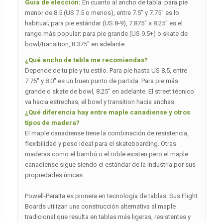
Guía de elección:
En cuanto al ancho de tabla: para pie
menor de 8.5 (US 7.5 o menos), entre 7.5″ y 7.75″ es lo
habitual; para pie estándar (US 8-9), 7.875″ a 8.25″ es el
rango más popular; para pie grande (US 9.5+) o skate de
bowl/transition, 8.375″ en adelante.
¿Qué ancho de tabla me recomiendas?
Depende de tu pie y tu estilo. Para pie hasta US 8.5, entre
7.75″ y 8.0″ es un buen punto de partida. Para pie más
grande o skate de bowl, 8.25″ en adelante. El street técnico
va hacia estrechas; el bowl y transition hacia anchas.
¿Qué diferencia hay entre maple canadiense y otros
tipos de madera?
El maple canadiense tiene la combinación de resistencia,
flexibilidad y peso ideal para el skateboarding. Otras
maderas como el bambú o el roble existen pero el maple
canadiense sigue siendo el estándar de la industria por sus
propiedades únicas.
Powell-Peralta es pionera en tecnología de tablas. Sus Flight
Boards utilizan una construcción alternativa al maple
tradicional que resulta en tablas más ligeras, resistentes y