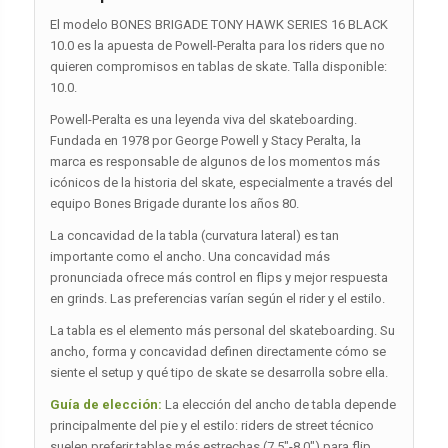
El modelo BONES BRIGADE TONY HAWK SERIES 16 BLACK
10.0 es la apuesta de Powell-Peralta para los riders que no
quieren compromisos en tablas de skate. Talla disponible:
10.0.
Powell-Peralta es una leyenda viva del skateboarding.
Fundada en 1978 por George Powell y Stacy Peralta, la
marca es responsable de algunos de los momentos más
icónicos de la historia del skate, especialmente a través del
equipo Bones Brigade durante los años 80.
La concavidad de la tabla (curvatura lateral) es tan
importante como el ancho. Una concavidad más
pronunciada ofrece más control en flips y mejor respuesta
en grinds. Las preferencias varían según el rider y el estilo.
La tabla es el elemento más personal del skateboarding. Su
ancho, forma y concavidad definen directamente cómo se
siente el setup y qué tipo de skate se desarrolla sobre ella.
Guía de elección:
La elección del ancho de tabla depende
principalmente del pie y el estilo: riders de street técnico
suelen preferir tablas más estrechas (7.5″-8.0″) para flip