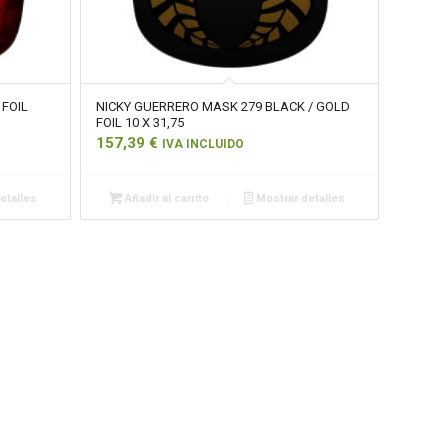
 FOIL
NICKY GUERRERO MASK 279 BLACK / GOLD
FOIL 10 X 31,75
157,39
€
IVA INCLUIDO
etalles
Añadir al carrito
Mostrar detalles