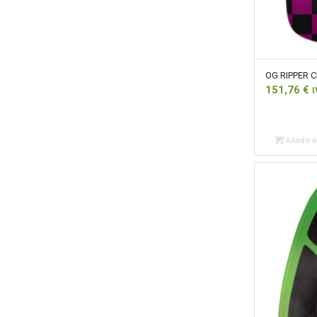
OG RIPPER C
151,76
€
I
Añadir al