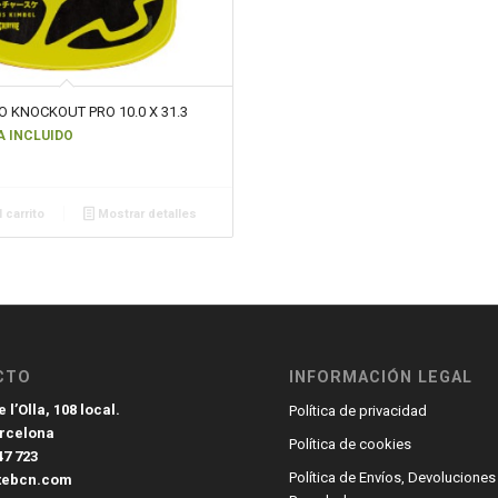
O KNOCKOUT PRO 10.0 X 31.3
A INCLUIDO
 carrito
Mostrar detalles
CTO
INFORMACIÓN LEGAL
 l’Olla, 108 local.
Política de privacidad
arcelona
Política de cookies
47 723
Política de Envíos, Devoluciones
tebcn.com