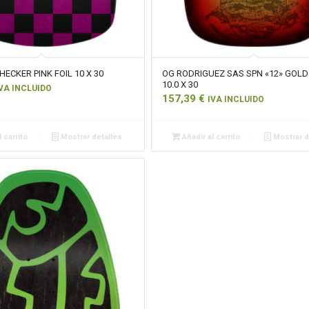
HECKER PINK FOIL 10 X 30
OG RODRIGUEZ SAS SPN «12» GOLD
10.0 X 30
VA INCLUIDO
157,39
€
IVA INCLUIDO
 carrito
Mostrar detalles
Añadir al carrito
Mostrar d