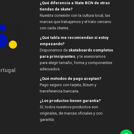
¿Qué diferencia a State BCN de otras
tiendas de skate?
Nuestra conexión con la cultura local, las
marcas que trabajamos y el trato cercano
con cada cliente.
¿Qué tabla me recomiendan si estoy
empezando?
Disponemos de
skateboards completos
para principiantes
, y te asesoramos
para elegir tamaño, forma y componentes
adecuados.
ortugal
¿Qué métodos de pago aceptan?
Pago seguro con tarjeta, Bizum y
transferencia bancaria.
¿Los productos tienen garantía?
Sí, todos nuestros productos son
originales, de marcas oficiales y con
garantía.