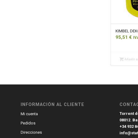
KIMBEL DEK
95,51
€
IV
Añadir al
INFORMACIÓN AL CLIENTE
CONTA
Torrent de
Mi cuenta
08012. B
Pedidos
+34 932 8
Direcciones
info@sta