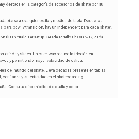
destaca en la categoría de accesorios de skate por su
daptarse a cualquier estilo y medida de tabla. Desde los
os para bowl y transición, hay un Independent para cada skater.
onalizan cualquier setup. Desde tornillos hasta wax, cada
 los grinds y slides. Un buen wax reduce la fricción en
aves y permitiendo mayor velocidad de salida.
les del mundo del skate. Lleva décadas presente en tablas,
confianza y autenticidad en el skateboarding.
a. Consulta disponibilidad de talla y color.