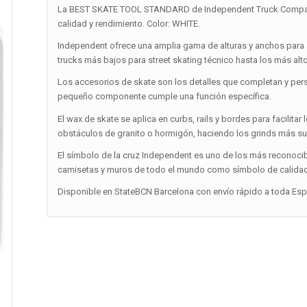
La BEST SKATE TOOL STANDARD de Independent Truck Company 
calidad y rendimiento. Color: WHITE.
Independent ofrece una amplia gama de alturas y anchos para a
trucks más bajos para street skating técnico hasta los más alt
Los accesorios de skate son los detalles que completan y pers
pequeño componente cumple una función específica.
El wax de skate se aplica en curbs, rails y bordes para facilitar
obstáculos de granito o hormigón, haciendo los grinds más su
El símbolo de la cruz Independent es uno de los más reconocib
camisetas y muros de todo el mundo como símbolo de calidad, 
Disponible en StateBCN Barcelona con envío rápido a toda Españ