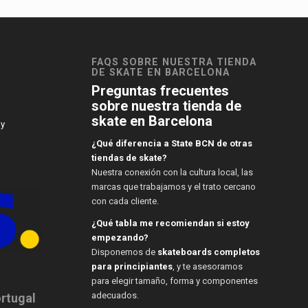
FAQS SOBRE NUESTRA TIENDA
DE SKATE EN BARCELONA
Preguntas frecuentes
sobre nuestra tienda de
skate en Barcelona
 y
¿Qué diferencia a State BCN de otras
tiendas de skate?
Nuestra conexión con la cultura local, las
marcas que trabajamos y el trato cercano
con cada cliente.
¿Qué tabla me recomiendan si estoy
empezando?
Disponemos de
skateboards completos
para principiantes
, y te asesoramos
para elegir tamaño, forma y componentes
adecuados.
ortugal