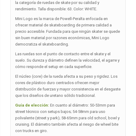
la categoría de ruedas de skate por su calidad y
rendimiento. Talla disponible: 63. Color: WHITE.
Mini Logo es la marca de Powell-Peralta enfocada en
ofrecer material de skateboarding de primera calidad a
precio accesible. Fundada para que ningún skater se quede
sin buen material por razones económicas, Mini Logo
democratiza el skateboarding.
Las ruedas son el punto de contacto entre el skate y el
suelo. Su dureza y diámetro definen la velocidad, el agarre y
cómo responde el setup en cada superficie.
El núcleo (core) de la rueda afecta a su peso y rigidez. Los
cores de plástico duro centrados ofrecen mejor
distribución de fuerzas y mayor consistencia en el desgaste
que los diseños de uretano sólido tradicional.
Guía de elección:
En cuanto al diámetro: 50-53mm para
street técnico con setups bajos; 54-58mm para uso
polivalente (street y park); 58-65mm para old school, bowl y
cruising. El diámetro también afecta al riesgo de wheel bite
con trucks en giro.