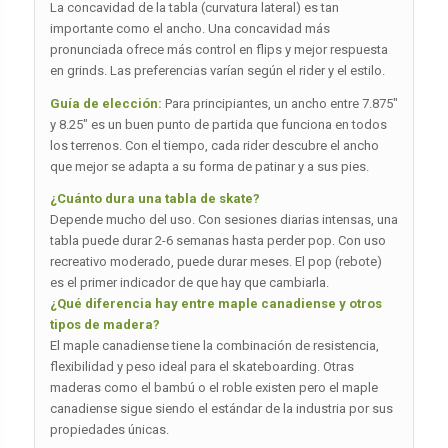
La concavidad de la tabla (curvatura lateral) es tan
importante como el ancho. Una concavidad más
pronunciada ofrece más control en flips y mejor respuesta
en grinds. Las preferencias varían según el rider y el estilo.
Guía de elección:
Para principiantes, un ancho entre 7.875″
y 8.25″ es un buen punto de partida que funciona en todos
los terrenos. Con el tiempo, cada rider descubre el ancho
que mejor se adapta a su forma de patinar y a sus pies.
¿Cuánto dura una tabla de skate?
Depende mucho del uso. Con sesiones diarias intensas, una
tabla puede durar 2-6 semanas hasta perder pop. Con uso
recreativo moderado, puede durar meses. El pop (rebote)
es el primer indicador de que hay que cambiarla.
¿Qué diferencia hay entre maple canadiense y otros
tipos de madera?
El maple canadiense tiene la combinación de resistencia,
flexibilidad y peso ideal para el skateboarding. Otras
maderas como el bambú o el roble existen pero el maple
canadiense sigue siendo el estándar de la industria por sus
propiedades únicas.