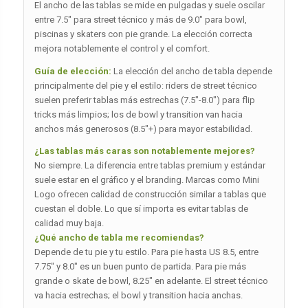
El ancho de las tablas se mide en pulgadas y suele oscilar
entre 7.5″ para street técnico y más de 9.0″ para bowl,
piscinas y skaters con pie grande. La elección correcta
mejora notablemente el control y el comfort.
Guía de elección:
La elección del ancho de tabla depende
principalmente del pie y el estilo: riders de street técnico
suelen preferir tablas más estrechas (7.5″-8.0″) para flip
tricks más limpios; los de bowl y transition van hacia
anchos más generosos (8.5″+) para mayor estabilidad.
¿Las tablas más caras son notablemente mejores?
No siempre. La diferencia entre tablas premium y estándar
suele estar en el gráfico y el branding. Marcas como Mini
Logo ofrecen calidad de construcción similar a tablas que
cuestan el doble. Lo que sí importa es evitar tablas de
calidad muy baja.
¿Qué ancho de tabla me recomiendas?
Depende de tu pie y tu estilo. Para pie hasta US 8.5, entre
7.75″ y 8.0″ es un buen punto de partida. Para pie más
grande o skate de bowl, 8.25″ en adelante. El street técnico
va hacia estrechas; el bowl y transition hacia anchas.