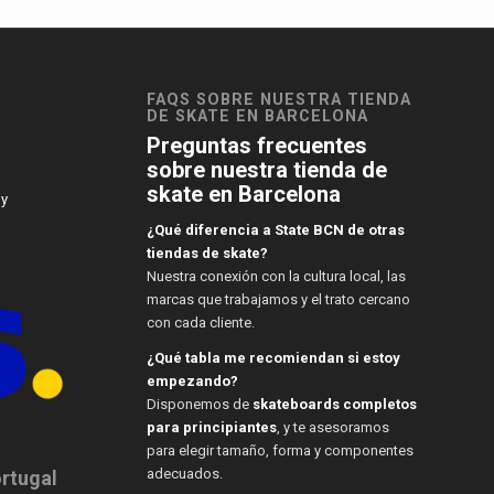
FAQS SOBRE NUESTRA TIENDA
DE SKATE EN BARCELONA
Preguntas frecuentes
sobre nuestra tienda de
skate en Barcelona
 y
¿Qué diferencia a State BCN de otras
tiendas de skate?
Nuestra conexión con la cultura local, las
marcas que trabajamos y el trato cercano
con cada cliente.
¿Qué tabla me recomiendan si estoy
empezando?
Disponemos de
skateboards completos
para principiantes
, y te asesoramos
para elegir tamaño, forma y componentes
adecuados.
ortugal