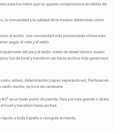
ero para los riders que no quieren compromisos en tablas de
cho, la concavidad y la calidad de la madera determinan cómo
nte como el ancho. Una concavidad más pronunciada ofrece más
ían según el rider y el estilo.
ipalmente del pie y el estilo: riders de street técnico suelen
limpios; los de bowl y transition van hacia anchos más generosos
a como antes), delaminación (capas separándose), fracturas en
ha caído mucho, es hora de cambiarla.
″ y 8.0″ es un buen punto de partida. Para pie más grande o skate
 el bowl y transition hacia anchas.
o rápido a toda España o recogida en tienda.