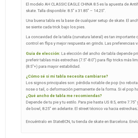
El modelo AH CLASSIC EAGLE CHINA 8.5 es la apuesta de Antih
skate. Talla disponible: 8.5″ x 31.85″ – 14.25″.
Una buena tabla es la base de cualquier setup de skate. El an
se siente cada trick bajo los pies.
La concavidad de la tabla (curvatura lateral) es tan importa
control en flips y mejor respuesta en grinds. Las preferencias var
Guía de elección:
La elección del ancho de tabla depende princ
preferir tablas más estrechas (7.5″-8.0″) para flip tricks más 
(8.5″+) para mayor estabilidad.
¿Cómo sé si mi tabla necesita cambiarse?
Los signos principales son: pérdida notable de pop (no rebot
nose o tail, o deformación permanente de la forma. Si el pop 
¿Qué ancho de tabla me recomiendas?
Depende de tu pie y tu estilo. Para pie hasta US 8.5, entre 7.75
de bowl, 8.25″ en adelante. El street técnico va hacia estrechas;
Encuéntralo en StateBCN, tu tienda de skate en Barcelona. Enví