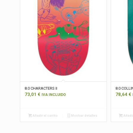
8.0 CHARACTERS II
8.0 COLLI
73,01
€
78,64
€
IVA INCLUIDO
Añadir al carrito
Mostrar detalles
Añadir