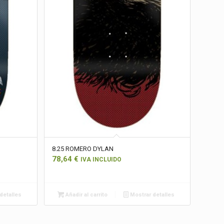
8.25 ROMERO DYLAN
78,64
€
IVA INCLUIDO
detalles
Añadir al carrito
Mostrar detalles