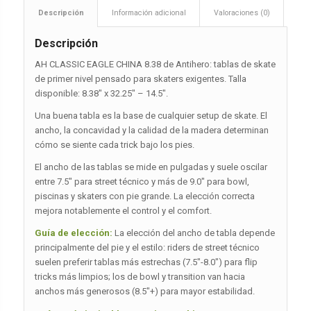
Descripción
Información adicional
Valoraciones (0)
Descripción
AH CLASSIC EAGLE CHINA 8.38 de Antihero: tablas de skate
de primer nivel pensado para skaters exigentes. Talla
disponible: 8.38″ x 32.25″ – 14.5″.
Una buena tabla es la base de cualquier setup de skate. El
ancho, la concavidad y la calidad de la madera determinan
cómo se siente cada trick bajo los pies.
El ancho de las tablas se mide en pulgadas y suele oscilar
entre 7.5″ para street técnico y más de 9.0″ para bowl,
piscinas y skaters con pie grande. La elección correcta
mejora notablemente el control y el comfort.
Guía de elección:
La elección del ancho de tabla depende
principalmente del pie y el estilo: riders de street técnico
suelen preferir tablas más estrechas (7.5″-8.0″) para flip
tricks más limpios; los de bowl y transition van hacia
anchos más generosos (8.5″+) para mayor estabilidad.