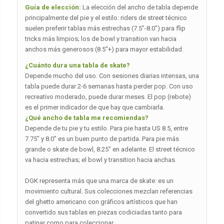
Guía de elección:
La elección del ancho de tabla depende
principalmente del pie y el estilo: riders de street técnico
suelen preferir tablas más estrechas (7.5″-8.0″) para flip
tricks más limpios; los de bowl y transition van hacia
anchos más generosos (8.5″+) para mayor estabilidad.
¿Cuánto dura una tabla de skate?
Depende mucho del uso. Con sesiones diarias intensas, una
tabla puede durar 2-6 semanas hasta perder pop. Con uso
recreativo moderado, puede durar meses. El pop (rebote)
es el primer indicador de que hay que cambiarla.
¿Qué ancho de tabla me recomiendas?
Depende de tu pie y tu estilo. Para pie hasta US 8.5, entre
7.75″ y 8.0″ es un buen punto de partida. Para pie más
grande o skate de bowl, 8.25″ en adelante. El street técnico
va hacia estrechas; el bowl y transition hacia anchas.
DGK representa más que una marca de skate: es un
movimiento cultural. Sus colecciones mezclan referencias
del ghetto americano con gráficos artísticos que han
convertido sus tablas en piezas codiciadas tanto para
patinar como para coleccionar.