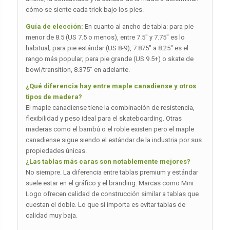
cómo se siente cada trick bajo los pies.
Guía de elección:
En cuanto al ancho de tabla: para pie
menor de 8.5 (US 7.5 o menos), entre 7.5″ y 7.75″ es lo
habitual; para pie estándar (US 8-9), 7.875″ a 8.25″ es el
rango más popular; para pie grande (US 9.5+) o skate de
bowl/transition, 8.375″ en adelante.
¿Qué diferencia hay entre maple canadiense y otros
tipos de madera?
El maple canadiense tiene la combinación de resistencia,
flexibilidad y peso ideal para el skateboarding. Otras
maderas como el bambú o el roble existen pero el maple
canadiense sigue siendo el estándar de la industria por sus
propiedades únicas.
¿Las tablas más caras son notablemente mejores?
No siempre. La diferencia entre tablas premium y estándar
suele estar en el gráfico y el branding. Marcas como Mini
Logo ofrecen calidad de construcción similar a tablas que
cuestan el doble. Lo que sí importa es evitar tablas de
calidad muy baja.