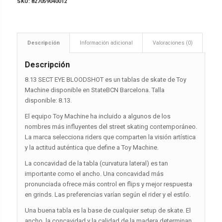
SKU:
827059040012
Descripción
Información adicional
Valoraciones (0)
Descripción
8.13 SECT EYE BLOODSHOT es un tablas de skate de Toy
Machine disponible en StateBCN Barcelona. Talla
disponible: 8.13.
El equipo Toy Machine ha incluido a algunos de los
nombres más influyentes del street skating contemporáneo.
La marca selecciona riders que comparten la visión artística
y la actitud auténtica que define a Toy Machine.
La concavidad de la tabla (curvatura lateral) es tan
importante como el ancho. Una concavidad más
pronunciada ofrece más control en flips y mejor respuesta
en grinds. Las preferencias varían según el rider y el estilo.
Una buena tabla es la base de cualquier setup de skate. El
ancho, la concavidad y la calidad de la madera determinan