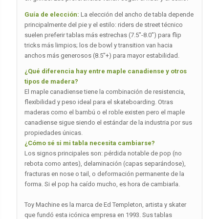
Guía de elección:
La elección del ancho de tabla depende
principalmente del pie y el estilo: riders de street técnico
suelen preferir tablas más estrechas (7.5″-8.0″) para flip
tricks más limpios; los de bowl y transition van hacia
anchos más generosos (8.5″+) para mayor estabilidad.
¿Qué diferencia hay entre maple canadiense y otros
tipos de madera?
El maple canadiense tiene la combinación de resistencia,
flexibilidad y peso ideal para el skateboarding. Otras
maderas como el bambú o el roble existen pero el maple
canadiense sigue siendo el estándar de la industria por sus
propiedades únicas.
¿Cómo sé si mi tabla necesita cambiarse?
Los signos principales son: pérdida notable de pop (no
rebota como antes), delaminación (capas separándose),
fracturas en nose o tail, o deformación permanente de la
forma. Si el pop ha caído mucho, es hora de cambiarla.
Toy Machine es la marca de Ed Templeton, artista y skater
que fundó esta icónica empresa en 1993. Sus tablas