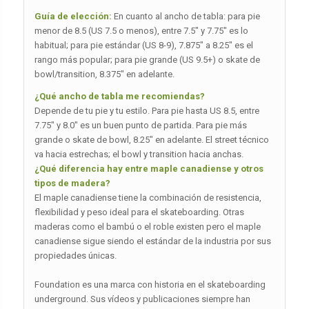
Guía de elección:
En cuanto al ancho de tabla: para pie
menor de 8.5 (US 7.5 o menos), entre 7.5″ y 7.75″ es lo
habitual; para pie estándar (US 8-9), 7.875″ a 8.25″ es el
rango más popular; para pie grande (US 9.5+) o skate de
bowl/transition, 8.375″ en adelante.
¿Qué ancho de tabla me recomiendas?
Depende de tu pie y tu estilo. Para pie hasta US 8.5, entre
7.75″ y 8.0″ es un buen punto de partida. Para pie más
grande o skate de bowl, 8.25″ en adelante. El street técnico
va hacia estrechas; el bowl y transition hacia anchas.
¿Qué diferencia hay entre maple canadiense y otros
tipos de madera?
El maple canadiense tiene la combinación de resistencia,
flexibilidad y peso ideal para el skateboarding. Otras
maderas como el bambú o el roble existen pero el maple
canadiense sigue siendo el estándar de la industria por sus
propiedades únicas.
Foundation es una marca con historia en el skateboarding
underground. Sus vídeos y publicaciones siempre han