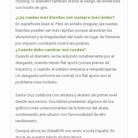
cruising. El diámetro también afecta al riesgo de wheel bite
con trucks en giro.
¿Las ruedas más blandas son siempre más lentas?
En superficies lisas sí. Pero en asfalto irregular, las ruedas
blandas pueden ser más rápidas porque absorben las
vibraciones y la irregularidad del suelo en lugar de frenarse
por impacto constante contra las piedras.
¿Cuándo debo cambiar mis ruedas?
Cuando el diámetro se ha reducido notablemente por el
desgaste, cuando tienen flat spots (zonas planas de
impacto), o cuando el uretano empieza a resquebrajarse.
Un desgaste uniforme es normal; los flat spots son el
problema más molesto.
Santa Cruz colabora con artistas y skaters de primer nivel
desde sus inicios. Sus tablas presentan algunos de los
gráficos más coleccionables de la historia del skate,
combinando arte urbano con funcionalidad de alto
rendimiento.
Compra ahora en StateBCN con envío a toda España. En
stock en nuestra tienda de Barcelona.