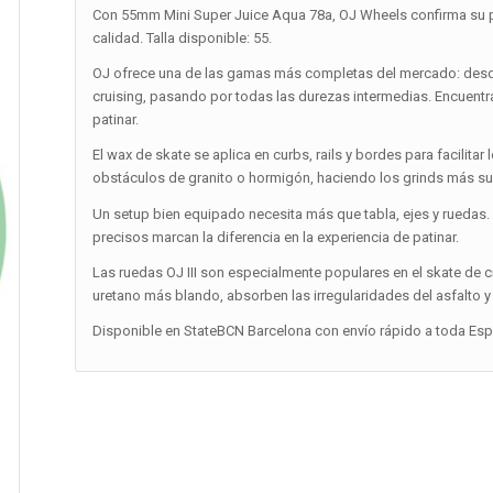
Con 55mm Mini Super Juice Aqua 78a, OJ Wheels confirma su p
calidad. Talla disponible: 55.
OJ ofrece una de las gamas más completas del mercado: desde
cruising, pasando por todas las durezas intermedias. Encuentra
patinar.
El wax de skate se aplica en curbs, rails y bordes para facilitar
obstáculos de granito o hormigón, haciendo los grinds más su
Un setup bien equipado necesita más que tabla, ejes y ruedas.
precisos marcan la diferencia en la experiencia de patinar.
Las ruedas OJ III son especialmente populares en el skate de
uretano más blando, absorben las irregularidades del asfalto
Disponible en StateBCN Barcelona con envío rápido a toda Españ