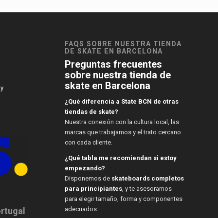
FAQS SOBRE NUESTRA TIENDA
DE SKATE EN BARCELONA
Preguntas frecuentes
sobre nuestra tienda de
skate en Barcelona
 y
¿Qué diferencia a State BCN de otras
tiendas de skate?
Nuestra conexión con la cultura local, las
marcas que trabajamos y el trato cercano
con cada cliente.
¿Qué tabla me recomiendan si estoy
empezando?
Disponemos de
skateboards completos
para principiantes
, y te asesoramos
para elegir tamaño, forma y componentes
adecuados.
ortugal