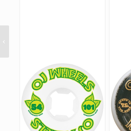
60mm Pink Worms Super Juice Pink
78a