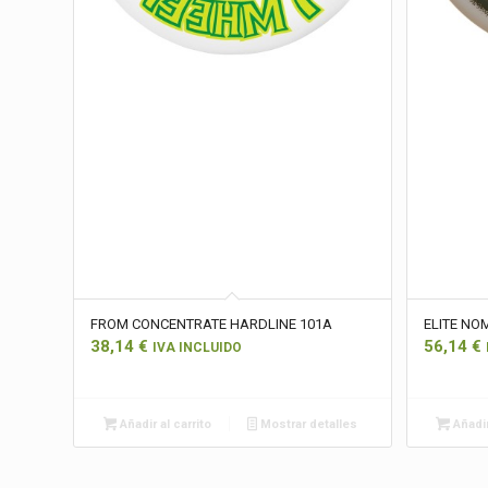
FROM CONCENTRATE HARDLINE 101A
ELITE NO
38,14
€
56,14
€
IVA INCLUIDO
Añadir al carrito
Mostrar detalles
Añadir