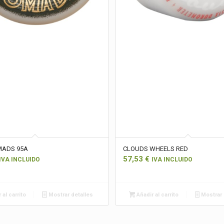
MADS 95A
CLOUDS WHEELS RED
57,53
€
IVA INCLUIDO
IVA INCLUIDO
 al carrito
Mostrar detalles
Añadir al carrito
Mostrar 