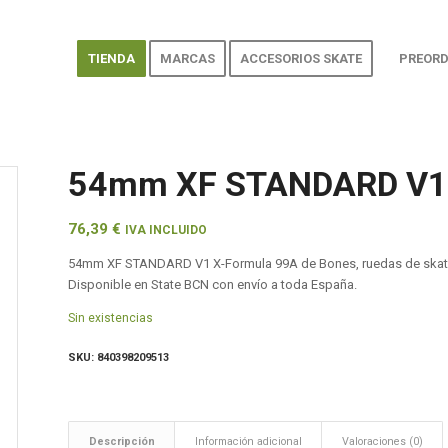
TIENDA
MARCAS
ACCESORIOS SKATE
PREORD
54mm XF STANDARD V1 
76,39
€
IVA INCLUIDO
54mm XF STANDARD V1 X-Formula 99A de Bones, ruedas de skate 
Disponible en State BCN con envío a toda España.
Sin existencias
SKU:
840398209513
Descripción
Información adicional
Valoraciones (0)