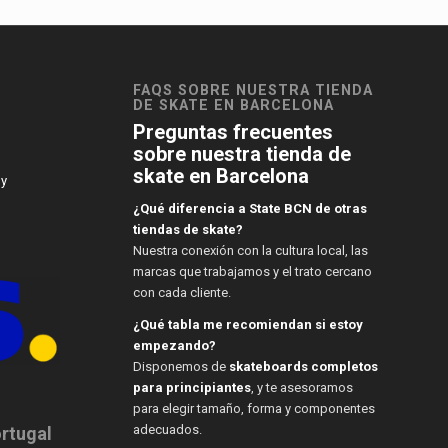
FAQS SOBRE NUESTRA TIENDA
DE SKATE EN BARCELONA
Preguntas frecuentes
sobre nuestra tienda de
skate en Barcelona
 y
¿Qué diferencia a State BCN de otras
tiendas de skate?
Nuestra conexión con la cultura local, las
marcas que trabajamos y el trato cercano
con cada cliente.
¿Qué tabla me recomiendan si estoy
empezando?
Disponemos de
skateboards completos
para principiantes
, y te asesoramos
para elegir tamaño, forma y componentes
adecuados.
ortugal