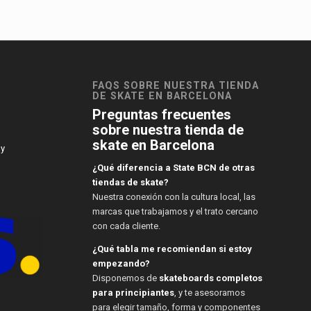
FAQS SOBRE NUESTRA TIENDA
DE SKATE EN BARCELONA
Preguntas frecuentes
sobre nuestra tienda de
skate en Barcelona
 y
¿Qué diferencia a State BCN de otras
tiendas de skate?
Nuestra conexión con la cultura local, las
marcas que trabajamos y el trato cercano
con cada cliente.
¿Qué tabla me recomiendan si estoy
empezando?
Disponemos de
skateboards completos
para principiantes
, y te asesoramos
para elegir tamaño, forma y componentes