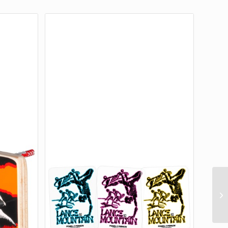
60
78