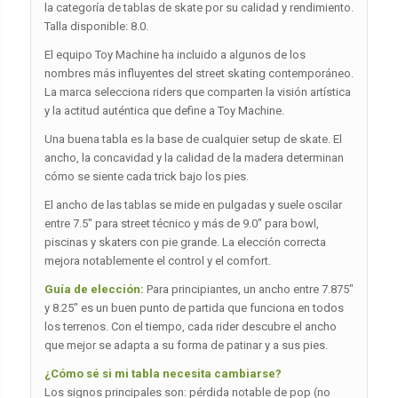
la categoría de tablas de skate por su calidad y rendimiento.
Talla disponible: 8.0.
El equipo Toy Machine ha incluido a algunos de los
nombres más influyentes del street skating contemporáneo.
La marca selecciona riders que comparten la visión artística
y la actitud auténtica que define a Toy Machine.
Una buena tabla es la base de cualquier setup de skate. El
ancho, la concavidad y la calidad de la madera determinan
cómo se siente cada trick bajo los pies.
El ancho de las tablas se mide en pulgadas y suele oscilar
entre 7.5″ para street técnico y más de 9.0″ para bowl,
piscinas y skaters con pie grande. La elección correcta
mejora notablemente el control y el comfort.
Guía de elección:
Para principiantes, un ancho entre 7.875″
y 8.25″ es un buen punto de partida que funciona en todos
los terrenos. Con el tiempo, cada rider descubre el ancho
que mejor se adapta a su forma de patinar y a sus pies.
¿Cómo sé si mi tabla necesita cambiarse?
Los signos principales son: pérdida notable de pop (no