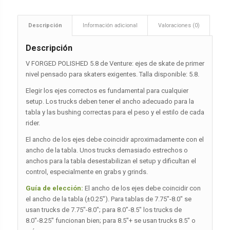
Descripción
Información adicional
Valoraciones (0)
Descripción
V FORGED POLISHED 5.8 de Venture: ejes de skate de primer
nivel pensado para skaters exigentes. Talla disponible: 5.8.
Elegir los ejes correctos es fundamental para cualquier
setup. Los trucks deben tener el ancho adecuado para la
tabla y las bushing correctas para el peso y el estilo de cada
rider.
El ancho de los ejes debe coincidir aproximadamente con el
ancho de la tabla. Unos trucks demasiado estrechos o
anchos para la tabla desestabilizan el setup y dificultan el
control, especialmente en grabs y grinds.
Guía de elección:
El ancho de los ejes debe coincidir con
el ancho de la tabla (±0.25″). Para tablas de 7.75″-8.0″ se
usan trucks de 7.75″-8.0″; para 8.0″-8.5″ los trucks de
8.0″-8.25″ funcionan bien; para 8.5″+ se usan trucks 8.5″ o