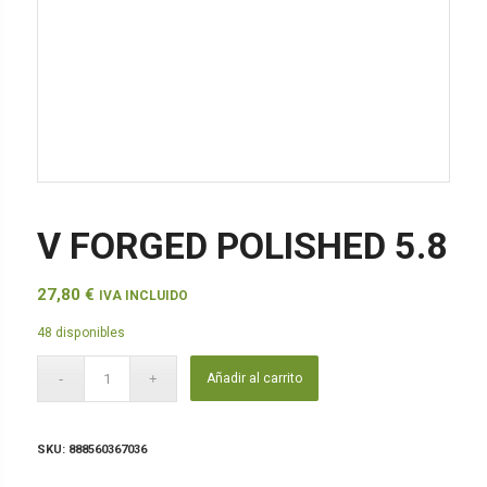
V FORGED POLISHED 5.8
27,80
€
IVA INCLUIDO
48 disponibles
Añadir al carrito
SKU:
888560367036