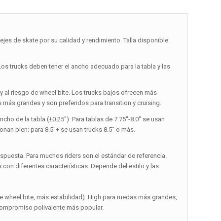
es de skate por su calidad y rendimiento. Talla disponible:
Los trucks deben tener el ancho adecuado para la tabla y las
up y al riesgo de wheel bite. Los trucks bajos ofrecen más
s más grandes y son preferidos para transition y cruising.
ncho de la tabla (±0.25″). Para tablas de 7.75″-8.0″ se usan
cionan bien; para 8.5″+ se usan trucks 8.5″ o más.
espuesta. Para muchos riders son el estándar de referencia.
con diferentes características. Depende del estilo y las
 wheel bite, más estabilidad). High para ruedas más grandes,
l compromiso polivalente más popular.