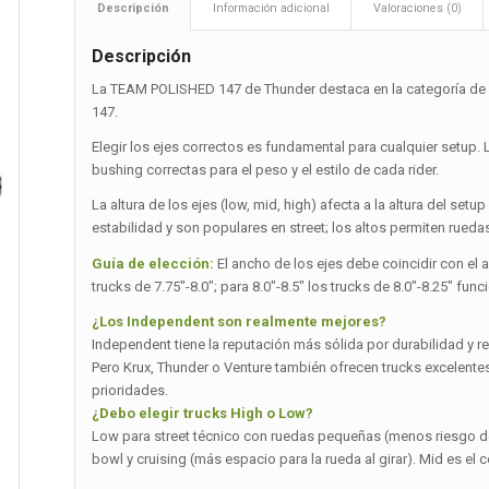
Descripción
Información adicional
Valoraciones (0)
Descripción
La TEAM POLISHED 147 de Thunder destaca en la categoría de ej
147.
Elegir los ejes correctos es fundamental para cualquier setup. 
bushing correctas para el peso y el estilo de cada rider.
La altura de los ejes (low, mid, high) afecta a la altura del set
estabilidad y son populares en street; los altos permiten rueda
Guía de elección:
El ancho de los ejes debe coincidir con el a
trucks de 7.75″-8.0″; para 8.0″-8.5″ los trucks de 8.0″-8.25″ fun
¿Los Independent son realmente mejores?
Independent tiene la reputación más sólida por durabilidad y r
Pero Krux, Thunder o Venture también ofrecen trucks excelentes 
prioridades.
¿Debo elegir trucks High o Low?
Low para street técnico con ruedas pequeñas (menos riesgo de
bowl y cruising (más espacio para la rueda al girar). Mid es e