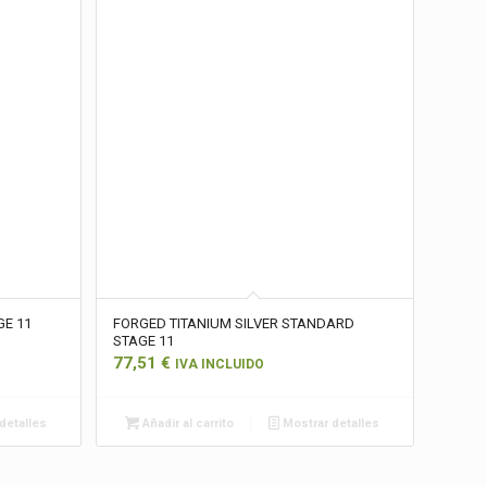
GE 11
FORGED TITANIUM SILVER STANDARD
STAGE 11
77,51
€
IVA INCLUIDO
detalles
Añadir al carrito
Mostrar detalles