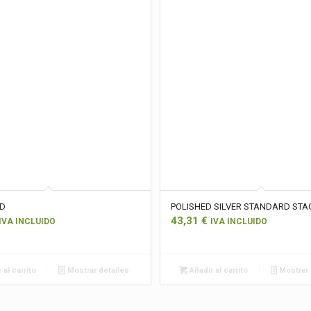
ED
POLISHED SILVER STANDARD STA
43,31
€
IVA INCLUIDO
IVA INCLUIDO
 al carrito
Mostrar detalles
Añadir al carrito
Mostrar 