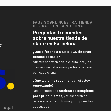
FAQS SOBRE NUESTRA TIENDA
DE SKATE EN BARCELONA
Preguntas frecuentes
sobre nuestra tienda de
skate en Barcelona
 y
¿Qué diferencia a State BCN de otras
tiendas de skate?
Nuestra conexión con la cultura local, las
marcas que trabajamos y el trato cercano
con cada cliente.
¿Qué tabla me recomiendan si estoy
empezando?
Disponemos de
skateboards completos
para principiantes
, y te asesoramos
para elegir tamaño, forma y componentes
adecuados.
ortugal