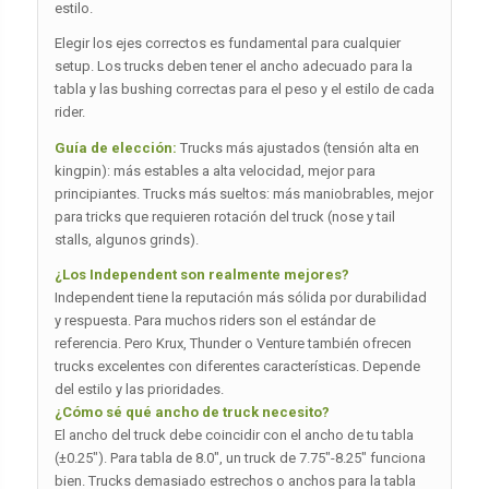
estilo.
Elegir los ejes correctos es fundamental para cualquier
setup. Los trucks deben tener el ancho adecuado para la
tabla y las bushing correctas para el peso y el estilo de cada
rider.
Guía de elección:
Trucks más ajustados (tensión alta en
kingpin): más estables a alta velocidad, mejor para
principiantes. Trucks más sueltos: más maniobrables, mejor
para tricks que requieren rotación del truck (nose y tail
stalls, algunos grinds).
¿Los Independent son realmente mejores?
Independent tiene la reputación más sólida por durabilidad
y respuesta. Para muchos riders son el estándar de
referencia. Pero Krux, Thunder o Venture también ofrecen
trucks excelentes con diferentes características. Depende
del estilo y las prioridades.
¿Cómo sé qué ancho de truck necesito?
El ancho del truck debe coincidir con el ancho de tu tabla
(±0.25″). Para tabla de 8.0″, un truck de 7.75″-8.25″ funciona
bien. Trucks demasiado estrechos o anchos para la tabla