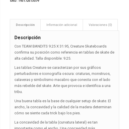
SKU:
193172513079
Descripción
Información adicional
Valoraciones (0)
Descripción
Con TEAM BANDITS 9.25 X 31.95, Creature Skateboards
confirma su posición como referencia en tablas de skate de
alta calidad. Talla disponible: 9.25.
Las tablas Creature se caracterizan por sus gráficos
perturbadores e iconografía oscura: criaturas, monstruos,
calaveras y simbolismo macabro que conecta con el lado
más rebelde del skate. Arte que provoca e identifica a una
tribu.
Una buena tabla es la base de cualquier setup de skate. El
ancho, la concavidad y la calidad de la madera determinan
cómo se siente cada trick bajo los pies.
La concavidad de la tabla (curvatura lateral) es tan
importante como el ancho. Una concavidad más