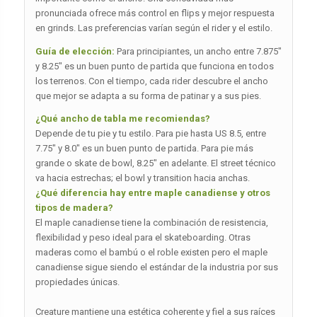
pronunciada ofrece más control en flips y mejor respuesta
en grinds. Las preferencias varían según el rider y el estilo.
Guía de elección:
Para principiantes, un ancho entre 7.875″
y 8.25″ es un buen punto de partida que funciona en todos
los terrenos. Con el tiempo, cada rider descubre el ancho
que mejor se adapta a su forma de patinar y a sus pies.
¿Qué ancho de tabla me recomiendas?
Depende de tu pie y tu estilo. Para pie hasta US 8.5, entre
7.75″ y 8.0″ es un buen punto de partida. Para pie más
grande o skate de bowl, 8.25″ en adelante. El street técnico
va hacia estrechas; el bowl y transition hacia anchas.
¿Qué diferencia hay entre maple canadiense y otros
tipos de madera?
El maple canadiense tiene la combinación de resistencia,
flexibilidad y peso ideal para el skateboarding. Otras
maderas como el bambú o el roble existen pero el maple
canadiense sigue siendo el estándar de la industria por sus
propiedades únicas.
Creature mantiene una estética coherente y fiel a sus raíces