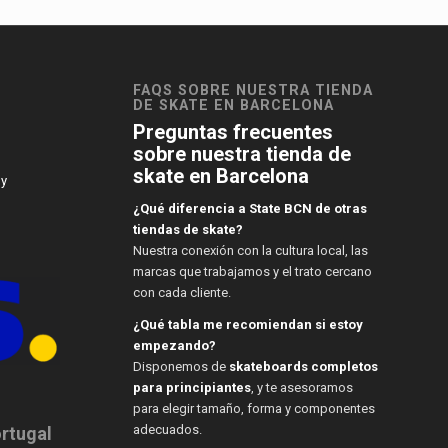
FAQS SOBRE NUESTRA TIENDA
DE SKATE EN BARCELONA
Preguntas frecuentes
sobre nuestra tienda de
skate en Barcelona
 y
¿Qué diferencia a State BCN de otras
tiendas de skate?
Nuestra conexión con la cultura local, las
marcas que trabajamos y el trato cercano
con cada cliente.
¿Qué tabla me recomiendan si estoy
empezando?
Disponemos de
skateboards completos
para principiantes
, y te asesoramos
para elegir tamaño, forma y componentes
adecuados.
ortugal