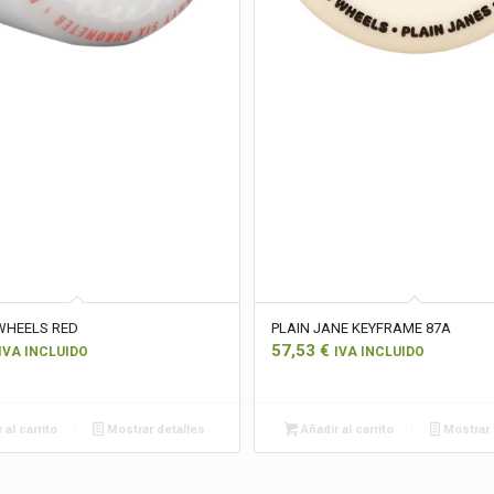
WHEELS RED
PLAIN JANE KEYFRAME 87A
57,53
€
IVA INCLUIDO
IVA INCLUIDO
 al carrito
Mostrar detalles
Añadir al carrito
Mostrar 