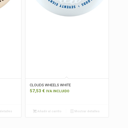
CLOUDS WHEELS WHITE
57,53
€
IVA INCLUIDO
detalles
Añadir al carrito
Mostrar detalles