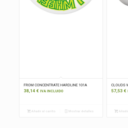
FROM CONCENTRATE HARDLINE 101A
CLOUDS 
38,14
€
57,53
€
IVA INCLUIDO
Añadir al carrito
Mostrar detalles
Añadir