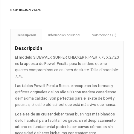
SKU:
842357171374
Descripción
Información adicional
Valoraciones (0)
Descripción
El modelo SIDEWALK SURFER CHECKER RIPPER 7.75 X 27.20
es la apuesta de Powell-Peralta para los riders que no
quieren compromisos en cruisers de skate. Talla disponible:
7.75.
Las tablas Powell-Peralta Reissue recuperan las formas y
gráficos originales de los años 80 con madera canadiense
de máxima calidad. Son perfectas para el skate de bowl y
piscinas, el estilo old school que está más vivo que nunca.
Los ejes de un cruiser deben tener bushings más blandos
de lo habitual para facilitar los giros. En el desplazamiento
urbano es fundamental poder hacer curvas cómodas sin
necesidad de hacer kick-turns constantemente.