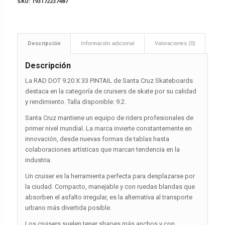
SKU:
193172237487
Descripción
Información adicional
Valoraciones (0)
Descripción
La RAD DOT 9.20 X 33 PINTAIL de Santa Cruz Skateboards
destaca en la categoría de cruisers de skate por su calidad
y rendimiento. Talla disponible: 9.2.
Santa Cruz mantiene un equipo de riders profesionales de
primer nivel mundial. La marca invierte constantemente en
innovación, desde nuevas formas de tablas hasta
colaboraciones artísticas que marcan tendencia en la
industria.
Un cruiser es la herramienta perfecta para desplazarse por
la ciudad. Compacto, manejable y con ruedas blandas que
absorben el asfalto irregular, es la alternativa al transporte
urbano más divertida posible.
Los cruisers suelen tener shapes más anchos y con