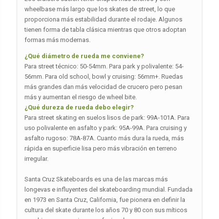
wheelbase más largo que los skates de street, lo que
proporciona más estabilidad durante el rodaje. Algunos
tienen forma de tabla clásica mientras que otros adoptan
formas más modernas.
¿Qué diámetro de rueda me conviene?
Para street técnico: 50-54mm. Para park y polivalente: 54-
56mm. Para old school, bowl y cruising: 56mm+. Ruedas
más grandes dan más velocidad de crucero pero pesan
más y aumentan el riesgo de wheel bite.
¿Qué dureza de rueda debo elegir?
Para street skating en suelos lisos de park: 99A-101A. Para
uso polivalente en asfalto y park: 95A-99A. Para cruising y
asfalto rugoso: 78A-87A. Cuanto más dura la rueda, más
rápida en superficie lisa pero más vibración en terreno
irregular.
Santa Cruz Skateboards es una de las marcas más
longevas e influyentes del skateboarding mundial. Fundada
en 1973 en Santa Cruz, California, fue pionera en definir la
cultura del skate durante los años 70 y 80 con sus míticos