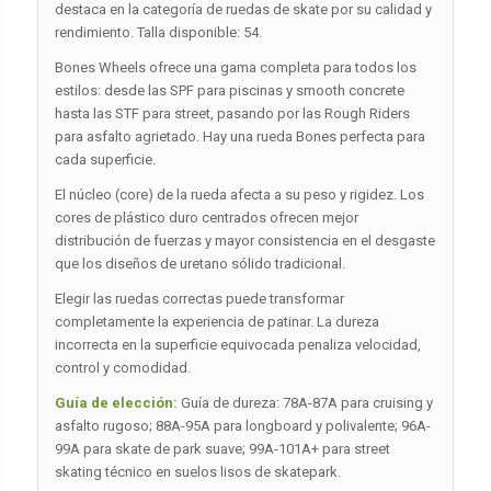
destaca en la categoría de ruedas de skate por su calidad y
rendimiento. Talla disponible: 54.
Bones Wheels ofrece una gama completa para todos los
estilos: desde las SPF para piscinas y smooth concrete
hasta las STF para street, pasando por las Rough Riders
para asfalto agrietado. Hay una rueda Bones perfecta para
cada superficie.
El núcleo (core) de la rueda afecta a su peso y rigidez. Los
cores de plástico duro centrados ofrecen mejor
distribución de fuerzas y mayor consistencia en el desgaste
que los diseños de uretano sólido tradicional.
Elegir las ruedas correctas puede transformar
completamente la experiencia de patinar. La dureza
incorrecta en la superficie equivocada penaliza velocidad,
control y comodidad.
Guía de elección:
Guía de dureza: 78A-87A para cruising y
asfalto rugoso; 88A-95A para longboard y polivalente; 96A-
99A para skate de park suave; 99A-101A+ para street
skating técnico en suelos lisos de skatepark.