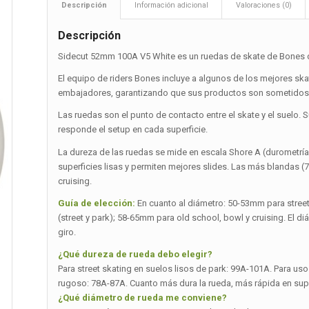
Descripción
Información adicional
Valoraciones (0)
Descripción
Sidecut 52mm 100A V5 White es un ruedas de skate de Bones di
El equipo de riders Bones incluye a algunos de los mejores s
embajadores, garantizando que sus productos son sometidos a
Las ruedas son el punto de contacto entre el skate y el suelo. 
responde el setup en cada superficie.
La dureza de las ruedas se mide en escala Shore A (durometrí
superficies lisas y permiten mejores slides. Las más blandas 
cruising.
Guía de elección:
En cuanto al diámetro: 50-53mm para stree
(street y park); 58-65mm para old school, bowl y cruising. El d
giro.
¿Qué dureza de rueda debo elegir?
Para street skating en suelos lisos de park: 99A-101A. Para uso 
rugoso: 78A-87A. Cuanto más dura la rueda, más rápida en superf
¿Qué diámetro de rueda me conviene?