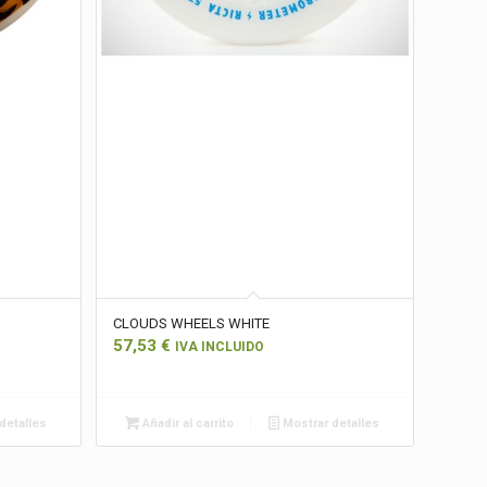
CLOUDS WHEELS WHITE
57,53
€
IVA INCLUIDO
detalles
Añadir al carrito
Mostrar detalles