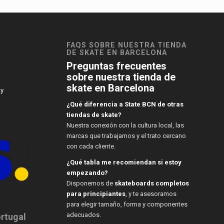
FAQS SOBRE NUESTRA TIENDA
DE SKATE EN BARCELONA
Preguntas frecuentes
sobre nuestra tienda de
skate en Barcelona
 y
¿Qué diferencia a State BCN de otras
tiendas de skate?
Nuestra conexión con la cultura local, las
marcas que trabajamos y el trato cercano
con cada cliente.
¿Qué tabla me recomiendan si estoy
empezando?
Disponemos de
skateboards completos
para principiantes
, y te asesoramos
para elegir tamaño, forma y componentes
adecuados.
ortugal