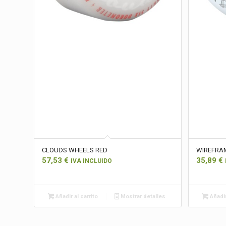
CLOUDS WHEELS RED
WIREFRA
57,53
€
35,89
€
IVA INCLUIDO
Añadir al carrito
Mostrar detalles
Añadir