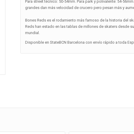
Para street técnico: 50-54mm. Para park y polivalente: 54-56m
grandes dan más velocidad de crucero pero pesan más y aumen
Bones Reds es el rodamiento más famoso de la historia del ska
Reds han estado en las tablas de millones de skaters desde s
mundial.
Disponible en StateBCN Barcelona con envío rápido a toda Españ