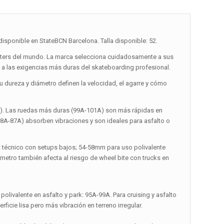
sponible en StateBCN Barcelona. Talla disponible: 52.
katers del mundo. La marca selecciona cuidadosamente a sus
 las exigencias más duras del skateboarding profesional.
Su dureza y diámetro definen la velocidad, el agarre y cómo
a). Las ruedas más duras (99A-101A) son más rápidas en
(78A-87A) absorben vibraciones y son ideales para asfalto o
t técnico con setups bajos; 54-58mm para uso polivalente
iámetro también afecta al riesgo de wheel bite con trucks en
polivalente en asfalto y park: 95A-99A. Para cruising y asfalto
icie lisa pero más vibración en terreno irregular.