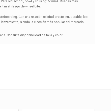
m. Para old school, bowl y cruising: 56mm+. Ruedas más
tan el riesgo de wheel bite.
teboarding. Con una relación calidad-precio insuperable, los
u lanzamiento, siendo la elección más popular del mercado
a. Consulta disponibilidad de talla y color.