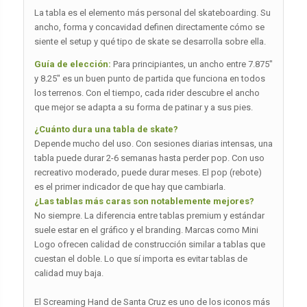
La tabla es el elemento más personal del skateboarding. Su
ancho, forma y concavidad definen directamente cómo se
siente el setup y qué tipo de skate se desarrolla sobre ella.
Guía de elección:
Para principiantes, un ancho entre 7.875″
y 8.25″ es un buen punto de partida que funciona en todos
los terrenos. Con el tiempo, cada rider descubre el ancho
que mejor se adapta a su forma de patinar y a sus pies.
¿Cuánto dura una tabla de skate?
Depende mucho del uso. Con sesiones diarias intensas, una
tabla puede durar 2-6 semanas hasta perder pop. Con uso
recreativo moderado, puede durar meses. El pop (rebote)
es el primer indicador de que hay que cambiarla.
¿Las tablas más caras son notablemente mejores?
No siempre. La diferencia entre tablas premium y estándar
suele estar en el gráfico y el branding. Marcas como Mini
Logo ofrecen calidad de construcción similar a tablas que
cuestan el doble. Lo que sí importa es evitar tablas de
calidad muy baja.
El Screaming Hand de Santa Cruz es uno de los iconos más