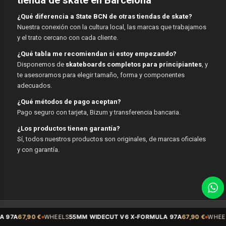
¿Qué diferencia a State BCN de otras tiendas de skate?
Nuestra conexión con la cultura local, las marcas que trabajamos
y el trato cercano con cada cliente.
¿Qué tabla me recomiendan si estoy empezando?
Disponemos de
skateboards completos para principiantes
, y
te asesoramos para elegir tamaño, forma y componentes
adecuados.
¿Qué métodos de pago aceptan?
Pago seguro con tarjeta, Bizum y transferencia bancaria.
¿Los productos tienen garantía?
Sí, todos nuestros productos son originales, de marcas oficiales
y con garantía.
© Copyright - State BCN - 2026
WHEELS
55MM WIDECUT V6 X-FORMULA 97A
67,90 €
WHEELS
Sidecut 54mm