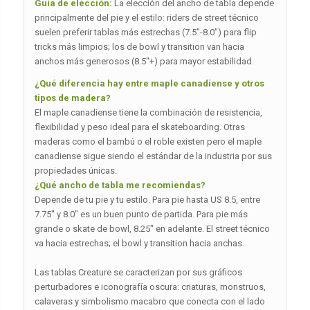
Guía de elección:
La elección del ancho de tabla depende
principalmente del pie y el estilo: riders de street técnico
suelen preferir tablas más estrechas (7.5″-8.0″) para flip
tricks más limpios; los de bowl y transition van hacia
anchos más generosos (8.5″+) para mayor estabilidad.
¿Qué diferencia hay entre maple canadiense y otros
tipos de madera?
El maple canadiense tiene la combinación de resistencia,
flexibilidad y peso ideal para el skateboarding. Otras
maderas como el bambú o el roble existen pero el maple
canadiense sigue siendo el estándar de la industria por sus
propiedades únicas.
¿Qué ancho de tabla me recomiendas?
Depende de tu pie y tu estilo. Para pie hasta US 8.5, entre
7.75″ y 8.0″ es un buen punto de partida. Para pie más
grande o skate de bowl, 8.25″ en adelante. El street técnico
va hacia estrechas; el bowl y transition hacia anchas.
Las tablas Creature se caracterizan por sus gráficos
perturbadores e iconografía oscura: criaturas, monstruos,
calaveras y simbolismo macabro que conecta con el lado