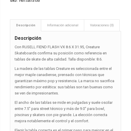
SKU:
193172513130
Descripción
Información adicional
Valoraciones (0)
Descripción
Con RUSELL FIEND FLASH VX 8.6 X 31.95, Creature
Skateboards confirma su posición como referencia en
tablas de skate de alta calidad. Talla disponible: 8.6.
La madera de las tablas Creature es seleccionada entre el
mejor maple canadiense, prensado con técnicas que
garantizan máximo pop y resistencia. La marca no sacrifica
rendimiento por estética: sus tablas son tan buenas como
se ven de impresionantes.
El ancho de las tablas se mide en pulgadas y suele oscilar
entre 7.5″ para street técnico y más de 9.0″ para bowl,
piscinas y skaters con pie grande. La elección correcta
mejora notablemente el control y el comfort.
Elegir la tabla correcta es el primer paso para mejorar en el