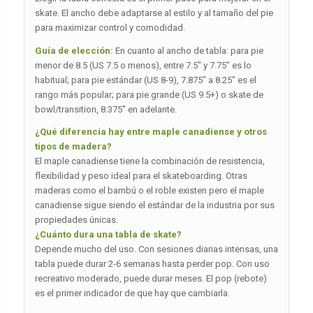
skate. El ancho debe adaptarse al estilo y al tamaño del pie
para maximizar control y comodidad.
Guía de elección:
En cuanto al ancho de tabla: para pie
menor de 8.5 (US 7.5 o menos), entre 7.5″ y 7.75″ es lo
habitual; para pie estándar (US 8-9), 7.875″ a 8.25″ es el
rango más popular; para pie grande (US 9.5+) o skate de
bowl/transition, 8.375″ en adelante.
¿Qué diferencia hay entre maple canadiense y otros
tipos de madera?
El maple canadiense tiene la combinación de resistencia,
flexibilidad y peso ideal para el skateboarding. Otras
maderas como el bambú o el roble existen pero el maple
canadiense sigue siendo el estándar de la industria por sus
propiedades únicas.
¿Cuánto dura una tabla de skate?
Depende mucho del uso. Con sesiones diarias intensas, una
tabla puede durar 2-6 semanas hasta perder pop. Con uso
recreativo moderado, puede durar meses. El pop (rebote)
es el primer indicador de que hay que cambiarla.