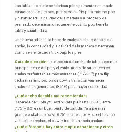
Las tablas de skate se fabrican principalmente con maple
canadiense de 7 capas, prensado en frío para máximo pop
y durabilidad. La calidad de la madera y el proceso de
prensado determinan directamente cuánto pop tiene la
tabla y cuánto dura.
Una buena tabla es la base de cualquier setup de skate. El
ancho, la concavidad y la calidad de la madera determinan
cómo se siente cada trick bajo los pies.
Guía de elección:
La elección del ancho de tabla depende
principalmente del pie y el estilo: riders de street técnico
suelen preferir tablas más estrechas (7.5″-8.0″) para flip
tricks más limpios; los de bowl y transition van hacia
anchos más generosos (8.5″+) para mayor estabilidad.
¿Qué ancho de tabla me recomiendas?
Depende de tu pie y tu estilo. Para pie hasta US 8.5, entre
7.75″ y 8.0″ es un buen punto de partida. Para pie más
grande o skate de bowl, 8.25″ en adelante. El street técnico
va hacia estrechas; el bowl y transition hacia anchas.
¿Qué diferencia hay entre maple canadiense y otros