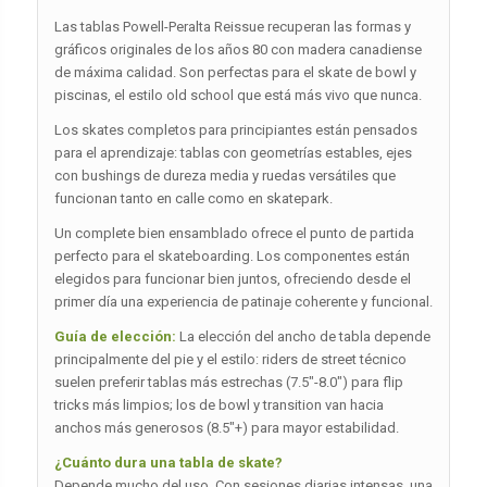
Las tablas Powell-Peralta Reissue recuperan las formas y
gráficos originales de los años 80 con madera canadiense
de máxima calidad. Son perfectas para el skate de bowl y
piscinas, el estilo old school que está más vivo que nunca.
Los skates completos para principiantes están pensados
para el aprendizaje: tablas con geometrías estables, ejes
con bushings de dureza media y ruedas versátiles que
funcionan tanto en calle como en skatepark.
Un complete bien ensamblado ofrece el punto de partida
perfecto para el skateboarding. Los componentes están
elegidos para funcionar bien juntos, ofreciendo desde el
primer día una experiencia de patinaje coherente y funcional.
Guía de elección:
La elección del ancho de tabla depende
principalmente del pie y el estilo: riders de street técnico
suelen preferir tablas más estrechas (7.5″-8.0″) para flip
tricks más limpios; los de bowl y transition van hacia
anchos más generosos (8.5″+) para mayor estabilidad.
¿Cuánto dura una tabla de skate?
Depende mucho del uso. Con sesiones diarias intensas, una