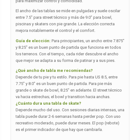
para maximizar control y comodidad.
El ancho de las tablas se mide en pulgadas y suele oscilar
entre 7.5″ para street técnico y más de 9.0″ para bowl,
piscinas y skaters con pie grande. La elección correcta
mejora notablemente el control y el comfort.
Guía de elección:
Para principiantes, un ancho entre 7.875″
y 8.25″ es un buen punto de partida que funciona en todos
los terrenos. Con el tiempo, cada rider descubre el ancho
que mejor se adapta a su forma de patinar y a sus pies.
¿Qué ancho de tabla me recomiendas?
Depende de tu pie y tu estilo. Para pie hasta US 8.5, entre
7.75″ y 8.0″ es un buen punto de partida. Para pie más
grande o skate de bowl, 8.25″ en adelante. El street técnico
va hacia estrechas; el bowl y transition hacia anchas.
¿Cuánto dura una tabla de skate?
Depende mucho del uso. Con sesiones diarias intensas, una
tabla puede durar 2-6 semanas hasta perder pop. Con uso
recreativo moderado, puede durar meses. El pop (rebote)
es el primer indicador de que hay que cambiarla.