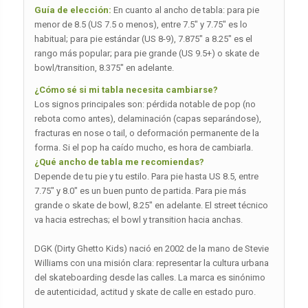
Guía de elección:
En cuanto al ancho de tabla: para pie
menor de 8.5 (US 7.5 o menos), entre 7.5″ y 7.75″ es lo
habitual; para pie estándar (US 8-9), 7.875″ a 8.25″ es el
rango más popular; para pie grande (US 9.5+) o skate de
bowl/transition, 8.375″ en adelante.
¿Cómo sé si mi tabla necesita cambiarse?
Los signos principales son: pérdida notable de pop (no
rebota como antes), delaminación (capas separándose),
fracturas en nose o tail, o deformación permanente de la
forma. Si el pop ha caído mucho, es hora de cambiarla.
¿Qué ancho de tabla me recomiendas?
Depende de tu pie y tu estilo. Para pie hasta US 8.5, entre
7.75″ y 8.0″ es un buen punto de partida. Para pie más
grande o skate de bowl, 8.25″ en adelante. El street técnico
va hacia estrechas; el bowl y transition hacia anchas.
DGK (Dirty Ghetto Kids) nació en 2002 de la mano de Stevie
Williams con una misión clara: representar la cultura urbana
del skateboarding desde las calles. La marca es sinónimo
de autenticidad, actitud y skate de calle en estado puro.