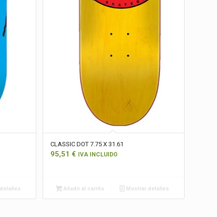
CLASSIC DOT 7.75 X 31.61
95,51
€
IVA INCLUIDO
detalles
Añadir al carrito
Mostrar detalles