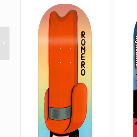
NICKY GUERRERO
MASK ?05? PURPLE 10
X 31,75