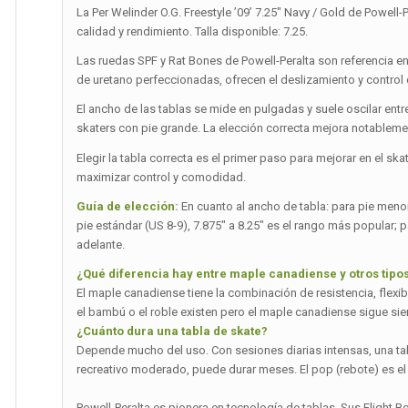
La Per Welinder O.G. Freestyle ’09’ 7.25″ Navy / Gold de Powell-
calidad y rendimiento. Talla disponible: 7.25.
Las ruedas SPF y Rat Bones de Powell-Peralta son referencia e
de uretano perfeccionadas, ofrecen el deslizamiento y control 
El ancho de las tablas se mide en pulgadas y suele oscilar entre
skaters con pie grande. La elección correcta mejora notablemen
Elegir la tabla correcta es el primer paso para mejorar en el ska
maximizar control y comodidad.
Guía de elección:
En cuanto al ancho de tabla: para pie menor 
pie estándar (US 8-9), 7.875″ a 8.25″ es el rango más popular; p
adelante.
¿Qué diferencia hay entre maple canadiense y otros tip
El maple canadiense tiene la combinación de resistencia, flexi
el bambú o el roble existen pero el maple canadiense sigue sie
¿Cuánto dura una tabla de skate?
Depende mucho del uso. Con sesiones diarias intensas, una t
recreativo moderado, puede durar meses. El pop (rebote) es el
Powell-Peralta es pionera en tecnología de tablas. Sus Flight Bo