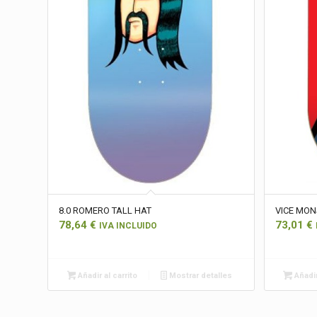
8.0 ROMERO TALL HAT
VICE MON
78,64
€
73,01
€
IVA INCLUIDO
Añadir al carrito
Mostrar detalles
Añadir