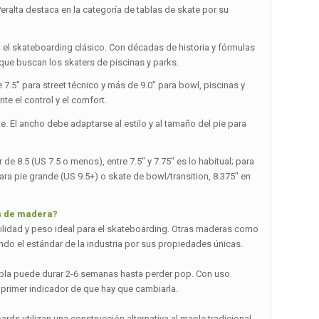
Peralta destaca en la categoría de tablas de skate por su
n el skateboarding clásico. Con décadas de historia y fórmulas
que buscan los skaters de piscinas y parks.
 7.5″ para street técnico y más de 9.0″ para bowl, piscinas y
te el control y el comfort.
te. El ancho debe adaptarse al estilo y al tamaño del pie para
de 8.5 (US 7.5 o menos), entre 7.5″ y 7.75″ es lo habitual; para
ara pie grande (US 9.5+) o skate de bowl/transition, 8.375″ en
os de madera?
bilidad y peso ideal para el skateboarding. Otras maderas como
ndo el estándar de la industria por sus propiedades únicas.
abla puede durar 2-6 semanas hasta perder pop. Con uso
 primer indicador de que hay que cambiarla.
ards utilizan una construcción alternativa al maple tradicional