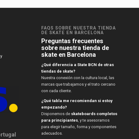
FAQS SOBRE NUESTRA TIENDA
DE SKATE EN BARCELONA
Preguntas frecuentes
sobre nuestra tienda de
skate en Barcelona
 y
¿Qué diferencia a State BCN de otras
tiendas de skate?
Nuestra conexión con la cultura local, las
marcas que trabajamos y el trato cercano
con cada cliente.
¿Qué tabla me recomiendan si estoy
empezando?
Disponemos de
skateboards completos
para principiantes
, y te asesoramos
para elegir tamaño, forma y componentes
adecuados.
ortugal