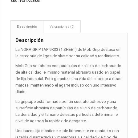
SKU:
193172238231
Descripción
Valoraciones (0)
Descripción
La NORA GRIP TAP 9X33 (1 SHEET) de Mob Grip destaca en
la categoría de ligas de skate por su calidad y rendimiento.
Mob Grip se fabrica con partículas de silicio de carborundo
de alta calidad, el mismo material abrasivo usado en papel
de lija industrial. Esto garantiza una vida útil superior a otras
marcas, manteniendo el agarre incluso con uso intensivo
diario.
La griptape está formada por un sustrato adhesivo y una
superficie abrasiva de partículas de silicio de carborundo.
La densidad y el tamaño de estas partículas determinan el
nivel de agarre y la rapidez de desgaste.
Una buena lija mantiene el pie firmemente en contacto con
la tabla durante tricks y maniobras. La calidad y el tipo de