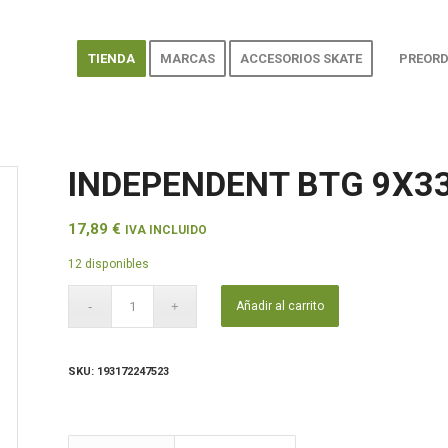
TIENDA
MARCAS
ACCESORIOS SKATE
PREORD
INDEPENDENT BTG 9X33
17,89
€
IVA INCLUIDO
12 disponibles
Añadir al carrito
SKU:
193172247523