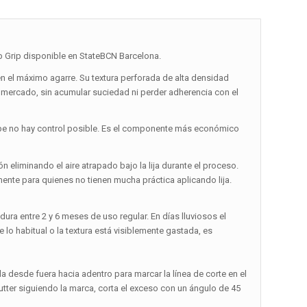
 Grip disponible en StateBCN Barcelona.
en el máximo agarre. Su textura perforada de alta densidad
l mercado, sin acumular suciedad ni perder adherencia con el
riptape no hay control posible. Es el componente más económico
n eliminando el aire atrapado bajo la lija durante el proceso.
mente para quienes no tienen mucha práctica aplicando lija.
ura entre 2 y 6 meses de uso regular. En días lluviosos el
o habitual o la textura está visiblemente gastada, es
bla desde fuera hacia adentro para marcar la línea de corte en el
utter siguiendo la marca, corta el exceso con un ángulo de 45