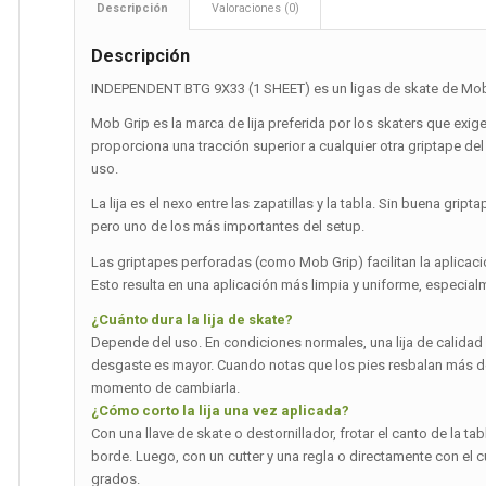
Descripción
Valoraciones (0)
Descripción
INDEPENDENT BTG 9X33 (1 SHEET) es un ligas de skate de Mob
Mob Grip es la marca de lija preferida por los skaters que exig
proporciona una tracción superior a cualquier otra griptape de
uso.
La lija es el nexo entre las zapatillas y la tabla. Sin buena g
pero uno de los más importantes del setup.
Las griptapes perforadas (como Mob Grip) facilitan la aplicació
Esto resulta en una aplicación más limpia y uniforme, especial
¿Cuánto dura la lija de skate?
Depende del uso. En condiciones normales, una lija de calidad d
desgaste es mayor. Cuando notas que los pies resbalan más de l
momento de cambiarla.
¿Cómo corto la lija una vez aplicada?
Con una llave de skate o destornillador, frotar el canto de la ta
borde. Luego, con un cutter y una regla o directamente con el c
grados.