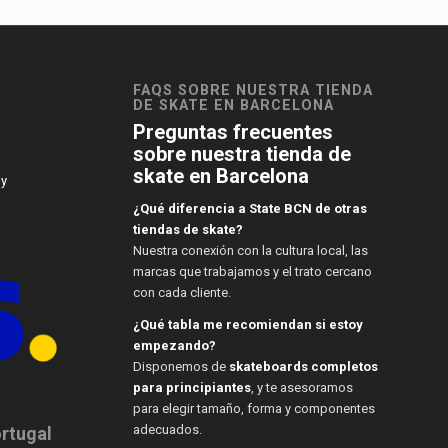
FAQS SOBRE NUESTRA TIENDA
DE SKATE EN BARCELONA
Preguntas frecuentes
sobre nuestra tienda de
skate en Barcelona
 y
¿Qué diferencia a State BCN de otras
tiendas de skate?
Nuestra conexión con la cultura local, las
marcas que trabajamos y el trato cercano
con cada cliente.
¿Qué tabla me recomiendan si estoy
empezando?
Disponemos de
skateboards completos
para principiantes
, y te asesoramos
para elegir tamaño, forma y componentes
adecuados.
ortugal