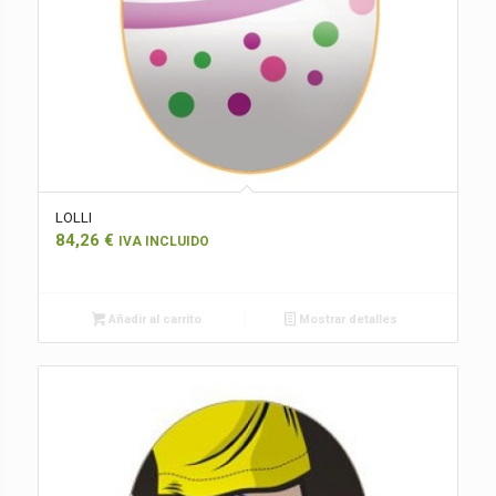
LOLLI
84,26
€
IVA INCLUIDO
Añadir al carrito
Mostrar detalles