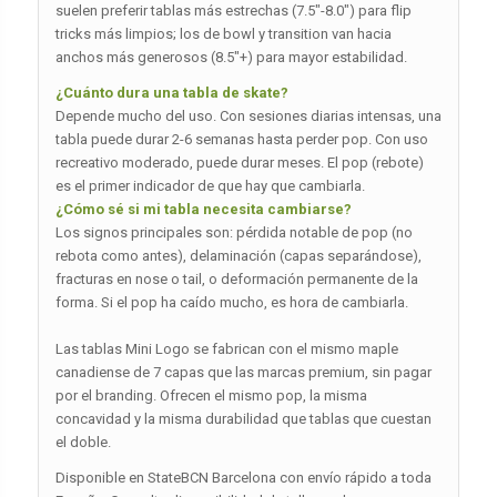
suelen preferir tablas más estrechas (7.5″-8.0″) para flip
tricks más limpios; los de bowl y transition van hacia
anchos más generosos (8.5″+) para mayor estabilidad.
¿Cuánto dura una tabla de skate?
Depende mucho del uso. Con sesiones diarias intensas, una
tabla puede durar 2-6 semanas hasta perder pop. Con uso
recreativo moderado, puede durar meses. El pop (rebote)
es el primer indicador de que hay que cambiarla.
¿Cómo sé si mi tabla necesita cambiarse?
Los signos principales son: pérdida notable de pop (no
rebota como antes), delaminación (capas separándose),
fracturas en nose o tail, o deformación permanente de la
forma. Si el pop ha caído mucho, es hora de cambiarla.
Las tablas Mini Logo se fabrican con el mismo maple
canadiense de 7 capas que las marcas premium, sin pagar
por el branding. Ofrecen el mismo pop, la misma
concavidad y la misma durabilidad que tablas que cuestan
el doble.
Disponible en StateBCN Barcelona con envío rápido a toda