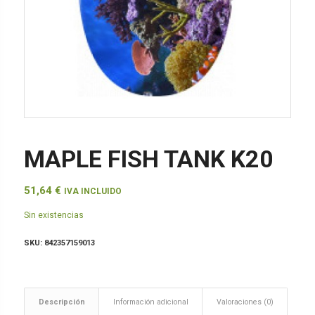
MAPLE FISH TANK K20
51,64
€
IVA INCLUIDO
Sin existencias
SKU:
842357159013
Descripción
Información adicional
Valoraciones (0)