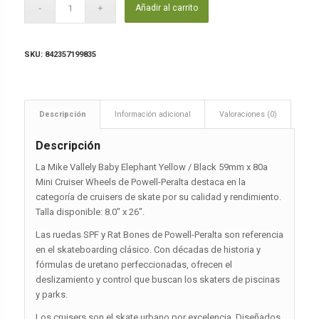
Añadir al carrito
SKU:
842357199835
Descripción
Información adicional
Valoraciones (0)
Descripción
La Mike Vallely Baby Elephant Yellow / Black 59mm x 80a
Mini Cruiser Wheels de Powell-Peralta destaca en la
categoría de cruisers de skate por su calidad y rendimiento.
Talla disponible: 8.0″ x 26″.
Las ruedas SPF y Rat Bones de Powell-Peralta son referencia
en el skateboarding clásico. Con décadas de historia y
fórmulas de uretano perfeccionadas, ofrecen el
deslizamiento y control que buscan los skaters de piscinas
y parks.
Los cruisers son el skate urbano por excelencia. Diseñados