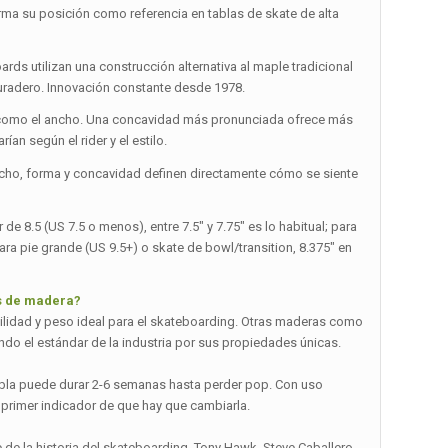
irma su posición como referencia en tablas de skate de alta
ards utilizan una construcción alternativa al maple tradicional
duradero. Innovación constante desde 1978.
nte como el ancho. Una concavidad más pronunciada ofrece más
ían según el rider y el estilo.
ncho, forma y concavidad definen directamente cómo se siente
de 8.5 (US 7.5 o menos), entre 7.5″ y 7.75″ es lo habitual; para
ara pie grande (US 9.5+) o skate de bowl/transition, 8.375″ en
os de madera?
bilidad y peso ideal para el skateboarding. Otras maderas como
ndo el estándar de la industria por sus propiedades únicas.
abla puede durar 2-6 semanas hasta perder pop. Con uso
 primer indicador de que hay que cambiarla.
 de la historia del skateboarding. Tony Hawk, Steve Caballero,