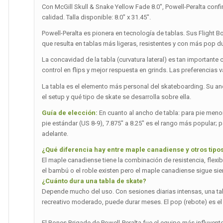
Con McGill Skull & Snake Yellow Fade 8.0″, Powell-Peralta conf
calidad. Talla disponible: 8.0″ x 31.45″.
Powell-Peralta es pionera en tecnología de tablas. Sus Flight Bo
que resulta en tablas más ligeras, resistentes y con más pop 
La concavidad de la tabla (curvatura lateral) es tan importa
control en flips y mejor respuesta en grinds. Las preferencias var
La tabla es el elemento más personal del skateboarding. Su a
el setup y qué tipo de skate se desarrolla sobre ella.
Guía de elección:
En cuanto al ancho de tabla: para pie menor 
pie estándar (US 8-9), 7.875″ a 8.25″ es el rango más popular; p
adelante.
¿Qué diferencia hay entre maple canadiense y otros tip
El maple canadiense tiene la combinación de resistencia, flexi
el bambú o el roble existen pero el maple canadiense sigue sie
¿Cuánto dura una tabla de skate?
Depende mucho del uso. Con sesiones diarias intensas, una t
recreativo moderado, puede durar meses. El pop (rebote) es el
El Bones Brigade de Powell-Peralta fue el equipo más influyente