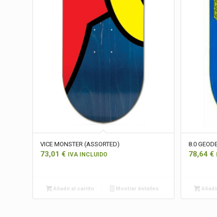
VICE MONSTER (ASSORTED)
8.0 GEOD
73,01
€
78,64
€
IVA INCLUIDO
Añadir al carrito
Mostrar detalles
Añadir