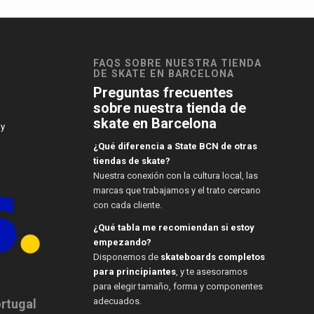
FAQS SOBRE NUESTRA TIENDA
DE SKATE EN BARCELONA
Preguntas frecuentes
sobre nuestra tienda de
skate en Barcelona
 y
¿Qué diferencia a State BCN de otras
tiendas de skate?
Nuestra conexión con la cultura local, las
marcas que trabajamos y el trato cercano
con cada cliente.
¿Qué tabla me recomiendan si estoy
empezando?
Disponemos de
skateboards completos
para principiantes
, y te asesoramos
para elegir tamaño, forma y componentes
adecuados.
ortugal