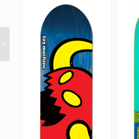
McGill Skull & Snake Green Fade 8.5″