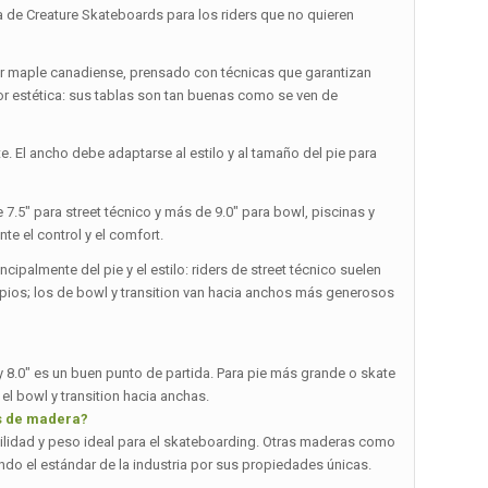
 de Creature Skateboards para los riders que no quieren
jor maple canadiense, prensado con técnicas que garantizan
or estética: sus tablas son tan buenas como se ven de
te. El ancho debe adaptarse al estilo y al tamaño del pie para
 7.5″ para street técnico y más de 9.0″ para bowl, piscinas y
te el control y el comfort.
ipalmente del pie y el estilo: riders de street técnico suelen
limpios; los de bowl y transition van hacia anchos más generosos
″ y 8.0″ es un buen punto de partida. Para pie más grande o skate
 el bowl y transition hacia anchas.
os de madera?
bilidad y peso ideal para el skateboarding. Otras maderas como
ndo el estándar de la industria por sus propiedades únicas.