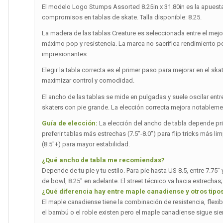
El modelo Logo Stumps Assorted 8.25in x 31.80in es la apuesta
compromisos en tablas de skate. Talla disponible: 8.25.
La madera de las tablas Creature es seleccionada entre el me
máximo pop y resistencia. La marca no sacrifica rendimiento p
impresionantes.
Elegir la tabla correcta es el primer paso para mejorar en el ska
maximizar control y comodidad.
El ancho de las tablas se mide en pulgadas y suele oscilar entre
skaters con pie grande. La elección correcta mejora notablemen
Guía de elección:
La elección del ancho de tabla depende princ
preferir tablas más estrechas (7.5″-8.0″) para flip tricks más 
(8.5″+) para mayor estabilidad.
¿Qué ancho de tabla me recomiendas?
Depende de tu pie y tu estilo. Para pie hasta US 8.5, entre 7.75
de bowl, 8.25″ en adelante. El street técnico va hacia estrechas;
¿Qué diferencia hay entre maple canadiense y otros tip
El maple canadiense tiene la combinación de resistencia, flexi
el bambú o el roble existen pero el maple canadiense sigue sie