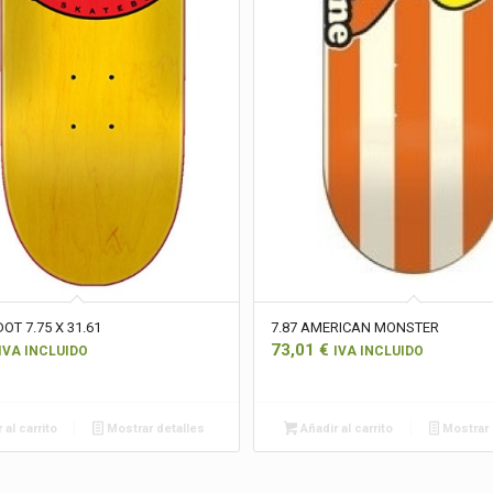
OT 7.75 X 31.61
7.87 AMERICAN MONSTER
73,01
€
IVA INCLUIDO
IVA INCLUIDO
 al carrito
Mostrar detalles
Añadir al carrito
Mostrar 