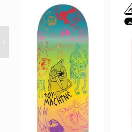
Torres Skull Bat Pro
Stumps 8.51in x 31.88in