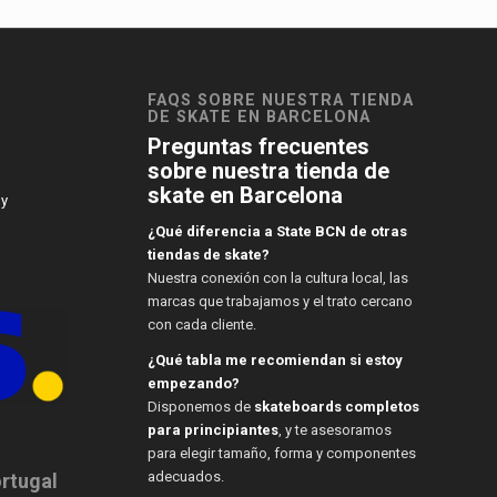
FAQS SOBRE NUESTRA TIENDA
DE SKATE EN BARCELONA
Preguntas frecuentes
sobre nuestra tienda de
skate en Barcelona
 y
¿Qué diferencia a State BCN de otras
tiendas de skate?
Nuestra conexión con la cultura local, las
marcas que trabajamos y el trato cercano
con cada cliente.
¿Qué tabla me recomiendan si estoy
empezando?
Disponemos de
skateboards completos
para principiantes
, y te asesoramos
para elegir tamaño, forma y componentes
adecuados.
ortugal