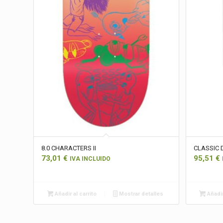
8.0 CHARACTERS II
CLASSIC D
73,01
€
95,51
€
IVA INCLUIDO
Añadir al carrito
Mostrar detalles
Añadir