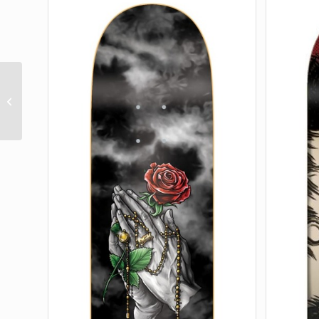
Comicbook Relic
Stumps 7 Ply Birch
8.25in X 31.80in Creature
Decks