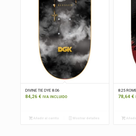
DIVINE TIE DYE 8.06
8.25 ROM
84,26
€
78,64
€
IVA INCLUIDO
Añadir al carrito
Mostrar detalles
Añadir