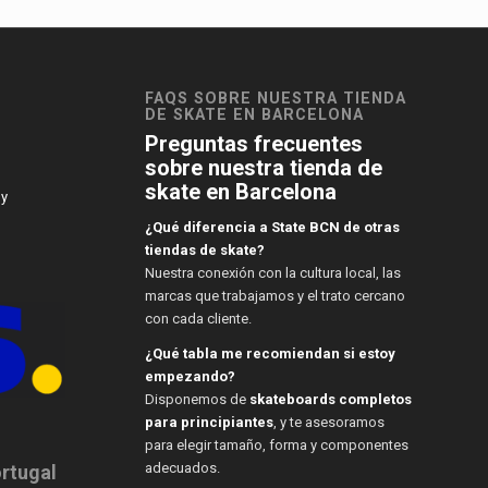
FAQS SOBRE NUESTRA TIENDA
DE SKATE EN BARCELONA
Preguntas frecuentes
sobre nuestra tienda de
skate en Barcelona
 y
¿Qué diferencia a State BCN de otras
tiendas de skate?
Nuestra conexión con la cultura local, las
marcas que trabajamos y el trato cercano
con cada cliente.
¿Qué tabla me recomiendan si estoy
empezando?
Disponemos de
skateboards completos
para principiantes
, y te asesoramos
para elegir tamaño, forma y componentes
adecuados.
ortugal