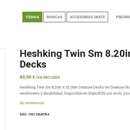
TIENDA
MARCAS
ACCESORIOS SKATE
PREORD
Heshking Twin Sm 8.20in
Decks
89,90
€
IVA INCLUIDO
Heshking Twin Sm 8.20in X 32.00in Creature Decks de Creature S
rendimiento y durabilidad. Disponible en State BCN con envío a t
Sin existencias
SKU:
193172649754