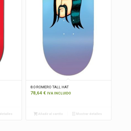
8.0 ROMERO TALL HAT
78,64
€
IVA INCLUIDO
detalles
Añadir al carrito
Mostrar detalles