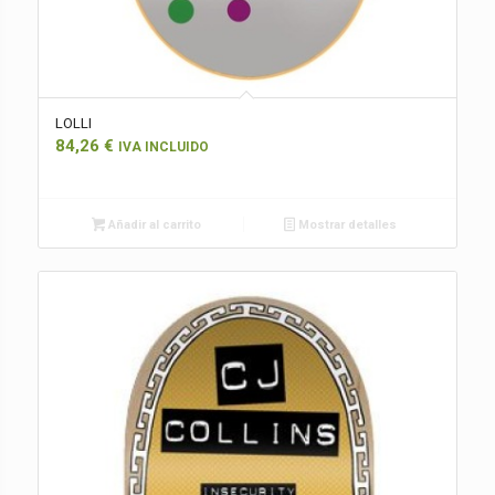
LOLLI
84,26
€
IVA INCLUIDO
Añadir al carrito
Mostrar detalles