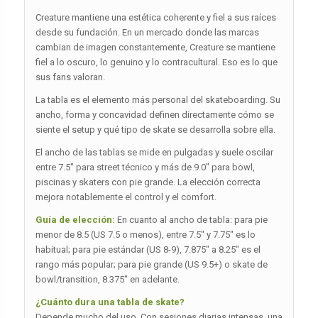
Creature mantiene una estética coherente y fiel a sus raíces
desde su fundación. En un mercado donde las marcas
cambian de imagen constantemente, Creature se mantiene
fiel a lo oscuro, lo genuino y lo contracultural. Eso es lo que
sus fans valoran.
La tabla es el elemento más personal del skateboarding. Su
ancho, forma y concavidad definen directamente cómo se
siente el setup y qué tipo de skate se desarrolla sobre ella.
El ancho de las tablas se mide en pulgadas y suele oscilar
entre 7.5″ para street técnico y más de 9.0″ para bowl,
piscinas y skaters con pie grande. La elección correcta
mejora notablemente el control y el comfort.
Guía de elección:
En cuanto al ancho de tabla: para pie
menor de 8.5 (US 7.5 o menos), entre 7.5″ y 7.75″ es lo
habitual; para pie estándar (US 8-9), 7.875″ a 8.25″ es el
rango más popular; para pie grande (US 9.5+) o skate de
bowl/transition, 8.375″ en adelante.
¿Cuánto dura una tabla de skate?
Depende mucho del uso. Con sesiones diarias intensas, una