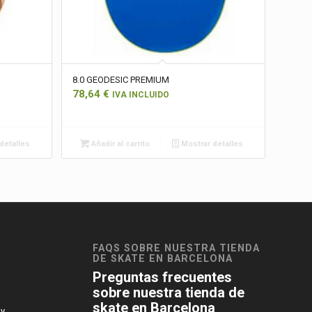
8.0 GEODESIC PREMIUM
78,64
€
IVA INCLUIDO
detalles
Añadir al carrito
Mostrar detalles
FAQS SOBRE NUESTRA TIENDA
DE SKATE EN BARCELONA
Preguntas frecuentes
sobre nuestra tienda de
skate en Barcelona
 y