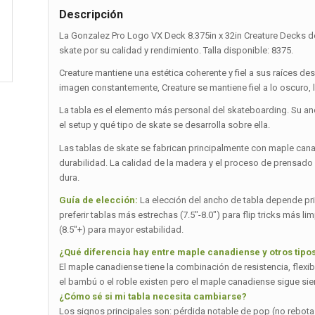
Descripción
La Gonzalez Pro Logo VX Deck 8.375in x 32in Creature Decks d
skate por su calidad y rendimiento. Talla disponible: 8375.
Creature mantiene una estética coherente y fiel a sus raíces
imagen constantemente, Creature se mantiene fiel a lo oscuro, l
La tabla es el elemento más personal del skateboarding. Su a
el setup y qué tipo de skate se desarrolla sobre ella.
Las tablas de skate se fabrican principalmente con maple can
durabilidad. La calidad de la madera y el proceso de prensado
dura.
Guía de elección:
La elección del ancho de tabla depende princ
preferir tablas más estrechas (7.5″-8.0″) para flip tricks más 
(8.5″+) para mayor estabilidad.
¿Qué diferencia hay entre maple canadiense y otros tip
El maple canadiense tiene la combinación de resistencia, flexi
el bambú o el roble existen pero el maple canadiense sigue sie
¿Cómo sé si mi tabla necesita cambiarse?
Los signos principales son: pérdida notable de pop (no rebot