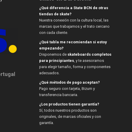
¿Qué diferencia a State BCN de otras
tiendas de skate?
Nuestra conexión con la cultura local, las
marcas que trabajamos y el trato cercano
con cada cliente.
¿Qué tabla me recomiendan si estoy
empezando?
Disponemos de
skateboards completos
para principiantes
, y te asesoramos
para elegir tamaño, forma y componentes
adecuados.
ortugal
¿Qué métodos de pago aceptan?
Pago seguro con tarjeta, Bizum y
transferencia bancaria.
¿Los productos tienen garantía?
Sí, todos nuestros productos son
originales, de marcas oficiales y con
garantía.