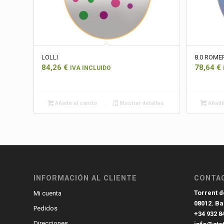
LOLLI
8.0 ROME
84,26
€
78,64
€
IVA INCLUIDO
Añadir al carrito
Mostrar detalles
Añadir
INFORMACIÓN AL CLIENTE
CONTA
Torrent de
Mi cuenta
08012. B
Pedidos
+34 932 8
Direcciones