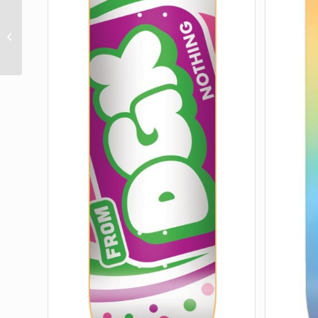
The Heshcutioner 9.00in
x 31.68in Creature
Decks