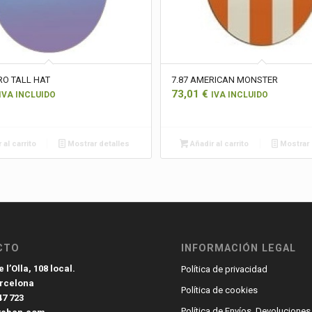
RO TALL HAT
7.87 AMERICAN MONSTER
73,01
€
IVA INCLUIDO
IVA INCLUIDO
 al carrito
Mostrar detalles
Añadir al carrito
Mostrar 
CTO
INFORMACIÓN LEGAL
 l’Olla, 108 local.
Política de privacidad
arcelona
Política de cookies
47 723
Política de Envíos, Devoluciones