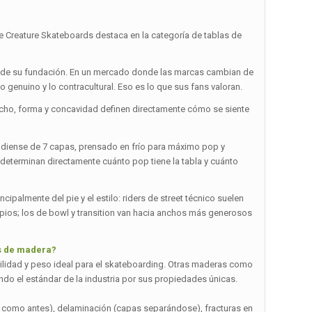
e Creature Skateboards destaca en la categoría de tablas de
 desde su fundación. En un mercado donde las marcas cambian de
o genuino y lo contracultural. Eso es lo que sus fans valoran.
ncho, forma y concavidad definen directamente cómo se siente
adiense de 7 capas, prensado en frío para máximo pop y
 determinan directamente cuánto pop tiene la tabla y cuánto
ipalmente del pie y el estilo: riders de street técnico suelen
limpios; los de bowl y transition van hacia anchos más generosos
os de madera?
bilidad y peso ideal para el skateboarding. Otras maderas como
ndo el estándar de la industria por sus propiedades únicas.
a como antes), delaminación (capas separándose), fracturas en