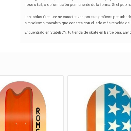
nose o tail, o deformación permanente de la forma. Si el pop 
Las tablas Creature se caracterizan por sus gráficos perturbado
simbolismo macabro que conecta con el lado más rebelde del sk
Encuéntralo en StateBCN, tu tienda de skate en Barcelona. Enví