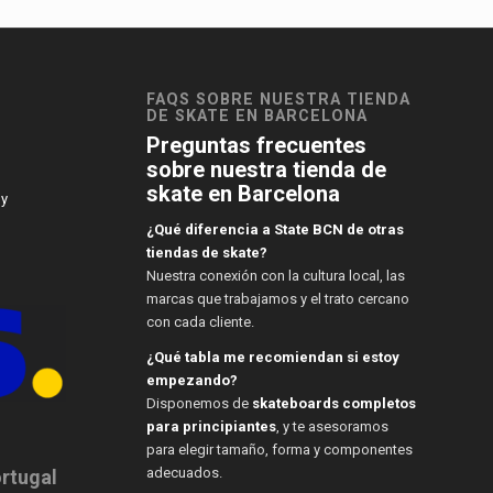
FAQS SOBRE NUESTRA TIENDA
DE SKATE EN BARCELONA
Preguntas frecuentes
sobre nuestra tienda de
skate en Barcelona
 y
¿Qué diferencia a State BCN de otras
tiendas de skate?
Nuestra conexión con la cultura local, las
marcas que trabajamos y el trato cercano
con cada cliente.
¿Qué tabla me recomiendan si estoy
empezando?
Disponemos de
skateboards completos
para principiantes
, y te asesoramos
para elegir tamaño, forma y componentes
adecuados.
ortugal