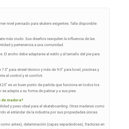
r nivel pensado para skaters exigentes. Talla disponible:
skate más crudo. Sus diseños rawquilen la influencia de las
entidad y pertenencia a una comunidad.
te. El ancho debe adaptarse al estilo y al tamaño del pie para
 7.5″ para street técnico y más de 9.0″ para bowl, piscinas y
te el control y el comfort.
 8.25″ es un buen punto de partida que funciona en todos los
r se adapta a su forma de patinar y a sus pies.
os de madera?
bilidad y peso ideal para el skateboarding. Otras maderas como
ndo el estándar de la industria por sus propiedades únicas.
a como antes), delaminación (capas separándose), fracturas en