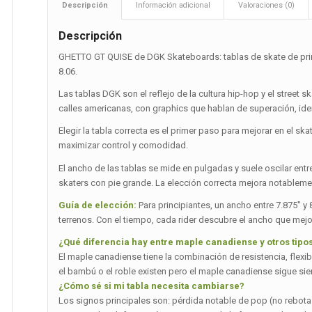
Descripción
Información adicional
Valoraciones (0)
Descripción
GHETTO GT QUISE de DGK Skateboards: tablas de skate de prime
8.06.
Las tablas DGK son el reflejo de la cultura hip-hop y el street 
calles americanas, con graphics que hablan de superación, id
Elegir la tabla correcta es el primer paso para mejorar en el ska
maximizar control y comodidad.
El ancho de las tablas se mide en pulgadas y suele oscilar entre
skaters con pie grande. La elección correcta mejora notablemen
Guía de elección:
Para principiantes, un ancho entre 7.875″ y
terrenos. Con el tiempo, cada rider descubre el ancho que mejo
¿Qué diferencia hay entre maple canadiense y otros tip
El maple canadiense tiene la combinación de resistencia, flexi
el bambú o el roble existen pero el maple canadiense sigue sie
¿Cómo sé si mi tabla necesita cambiarse?
Los signos principales son: pérdida notable de pop (no rebot