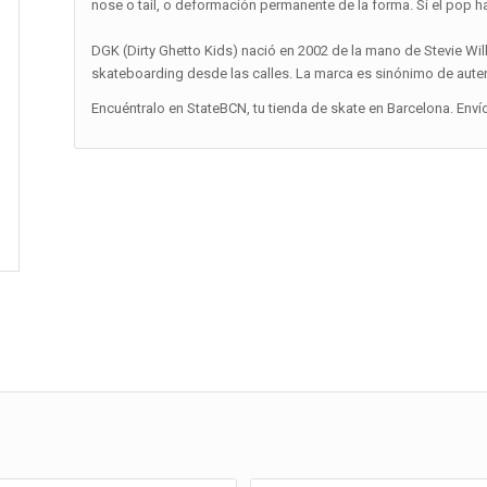
nose o tail, o deformación permanente de la forma. Si el pop 
DGK (Dirty Ghetto Kids) nació en 2002 de la mano de Stevie Will
skateboarding desde las calles. La marca es sinónimo de autent
Encuéntralo en StateBCN, tu tienda de skate en Barcelona. Enví