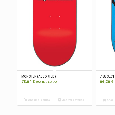
MONSTER (ASSORTED)
7.88 SECT
78,64
€
66,26
€
IVA INCLUIDO
Añadir al carrito
Mostrar detalles
Añadir