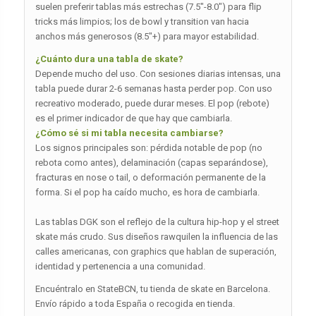
suelen preferir tablas más estrechas (7.5″-8.0″) para flip
tricks más limpios; los de bowl y transition van hacia
anchos más generosos (8.5″+) para mayor estabilidad.
¿Cuánto dura una tabla de skate?
Depende mucho del uso. Con sesiones diarias intensas, una
tabla puede durar 2-6 semanas hasta perder pop. Con uso
recreativo moderado, puede durar meses. El pop (rebote)
es el primer indicador de que hay que cambiarla.
¿Cómo sé si mi tabla necesita cambiarse?
Los signos principales son: pérdida notable de pop (no
rebota como antes), delaminación (capas separándose),
fracturas en nose o tail, o deformación permanente de la
forma. Si el pop ha caído mucho, es hora de cambiarla.
Las tablas DGK son el reflejo de la cultura hip-hop y el street
skate más crudo. Sus diseños rawquilen la influencia de las
calles americanas, con graphics que hablan de superación,
identidad y pertenencia a una comunidad.
Encuéntralo en StateBCN, tu tienda de skate en Barcelona.
Envío rápido a toda España o recogida en tienda.