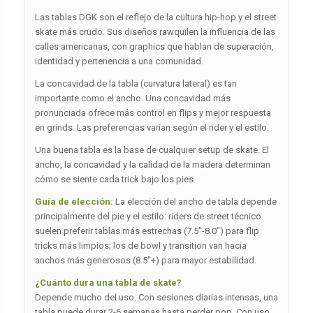
Las tablas DGK son el reflejo de la cultura hip-hop y el street
skate más crudo. Sus diseños rawquilen la influencia de las
calles americanas, con graphics que hablan de superación,
identidad y pertenencia a una comunidad.
La concavidad de la tabla (curvatura lateral) es tan
importante como el ancho. Una concavidad más
pronunciada ofrece más control en flips y mejor respuesta
en grinds. Las preferencias varían según el rider y el estilo.
Una buena tabla es la base de cualquier setup de skate. El
ancho, la concavidad y la calidad de la madera determinan
cómo se siente cada trick bajo los pies.
Guía de elección:
La elección del ancho de tabla depende
principalmente del pie y el estilo: riders de street técnico
suelen preferir tablas más estrechas (7.5″-8.0″) para flip
tricks más limpios; los de bowl y transition van hacia
anchos más generosos (8.5″+) para mayor estabilidad.
¿Cuánto dura una tabla de skate?
Depende mucho del uso. Con sesiones diarias intensas, una
tabla puede durar 2-6 semanas hasta perder pop. Con uso