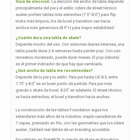
Guía de elección:
La elección del ancho de tabla depende
principalmente del pie y el estilo: riders de street técnico
suelen preferir tablas más estrechas (7.5″-8.0″) para flip
tricks más limpios; los de bowl y transition van hacia
anchos más generosos (8.5″+) para mayor estabilidad.
¿Cuánto dura una tabla de skate?
Depende mucho del uso. Con sesiones diarias intensas, una
tabla puede durar 2-6 semanas hasta perder pop. Con uso
recreativo moderado, puede durar meses. El pop (rebote)
es el primer indicador de que hay que cambiarla.
¿Qué ancho de tabla me recomiendas?
Depende de tu pie y tu estilo. Para pie hasta US 8.5, entre
7.75″ y 8.0″ es un buen punto de partida. Para pie más
grande o skate de bowl, 8.25″ en adelante. El street técnico
va hacia estrechas; el bowl y transition hacia anchas.
La construcción de las tablas Foundation sigue los
estándares más altos de la industria: maple canadiense de
7 capas, prensado en frío, con las geometrías que los riders
avalan. Calidad real detrás de un branding accesible.
Encuéntralo en StateBCN, tu tienda de skate en Barcelona.