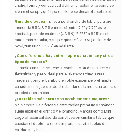
ancho, forma y concavidad definen directamente cómo se
siente el setup y qué tipo de skate se desarrolla sobre ella.
Guía de elección:
En cuanto al ancho de tabla: para pie
menor de 8.5 (US 7.5 o menos), entre 7.5″ y 7.75″ es lo
habitual; para pie estándar (US 8-9), 7.875″ a 8.25″ es el
rango más popular; para pie grande (US 9.5+) o skate de
bowl/transition, 8.375″ en adelante.
¿Qué diferencia hay entre maple canadiense y otros
tipos de madera?
El maple canadiense tiene la combinación de resistencia,
flexibilidad y peso ideal para el skateboarding. Otras
maderas como el bambú o el roble existen pero el maple
canadiense sigue siendo el estándar de la industria por sus
propiedades únicas.
¿Las tablas más caras son notablemente mejores?
No siempre. La diferencia entre tablas premium y estándar
suele estar en el gráfico y el branding. Marcas como Mini
Logo ofrecen calidad de construcción similar a tablas que
cuestan el doble. Lo que sí importa es evitar tablas de
calidad muy baja.