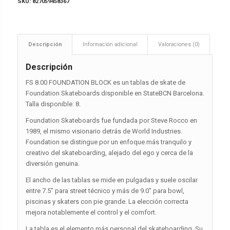
SKU:
827059458367
Descripción
Información adicional
Valoraciones (0)
Descripción
FS 8.00 FOUNDATION BLOCK es un tablas de skate de
Foundation Skateboards disponible en StateBCN Barcelona.
Talla disponible: 8.
Foundation Skateboards fue fundada por Steve Rocco en
1989, el mismo visionario detrás de World Industries.
Foundation se distingue por un enfoque más tranquilo y
creativo del skateboarding, alejado del ego y cerca de la
diversión genuina.
El ancho de las tablas se mide en pulgadas y suele oscilar
entre 7.5″ para street técnico y más de 9.0″ para bowl,
piscinas y skaters con pie grande. La elección correcta
mejora notablemente el control y el comfort.
La tabla es el elemento más personal del skateboarding. Su